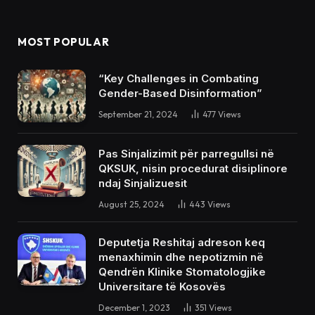
MOST POPULAR
“Key Challenges in Combating
Gender-Based Disinformation”
September 21, 2024
477
Views
Pas Sinjalizimit për parregullsi në
QKSUK, nisin procedurat disiplinore
ndaj Sinjalizuesit
August 25, 2024
443
Views
Deputetja Reshitaj adreson keq
menaxhimin dhe nepotizmin në
Qendrën Klinike Stomatologjike
Universitare të Kosovës
December 1, 2023
351
Views