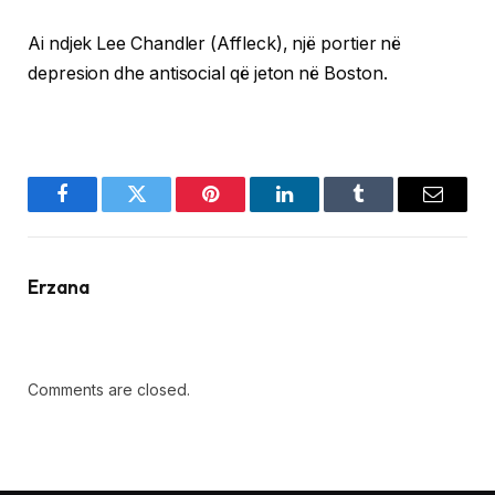
Ai ndjek Lee Chandler (Affleck), një portier në
depresion dhe antisocial që jeton në Boston.
Facebook
Twitter
Pinterest
LinkedIn
Tumblr
Email
Erzana
Comments are closed.