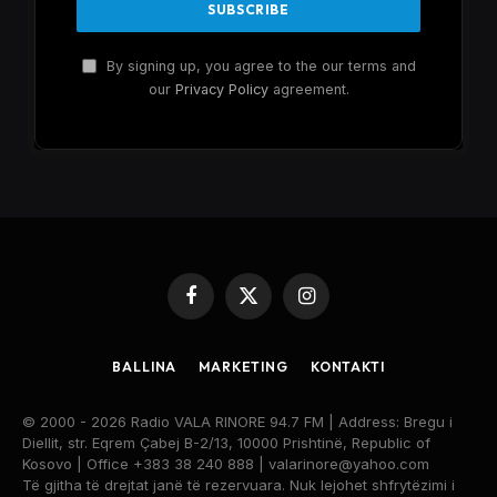
By signing up, you agree to the our terms and
our
Privacy Policy
agreement.
Facebook
X
Instagram
(Twitter)
BALLINA
MARKETING
KONTAKTI
© 2000 - 2026 Radio VALA RINORE 94.7 FM | Address: Bregu i
Diellit, str. Eqrem Çabej B-2/13, 10000 Prishtinë, Republic of
Kosovo | Office +383 38 240 888 | valarinore@yahoo.com
Të gjitha të drejtat janë të rezervuara. Nuk lejohet shfrytëzimi i