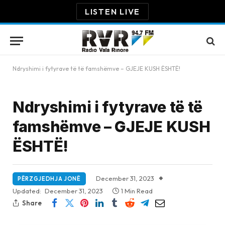
LISTEN LIVE
Ndryshimi i fytyrave të të famshëmve – GJEJE KUSH ËSHTË!
Ndryshimi i fytyrave të të
famshëmve – GJEJE KUSH
ËSHTË!
December 31, 2023
PËRZGJEDHJA JONË
Updated:
December 31, 2023
1 Min Read
Share