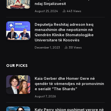
ndaj Sinjalizuesit
August 25, 2024
443
Views
Deputetja Reshitaj adreson keq
menaxhimin dhe nepotizmin në
Qendrën Klinike Stomatologjike
Universitare të Kosovës
December 1, 2023
351
Views
OUR PICKS
Kaia Gerber dhe Homer Gere në
qendër të vëmendjes në promovimin
e serialit “The Shards”
August 7, 2026
Katy Perry shijon pushimet verore në