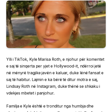
Ylli i TikTok, Kyle Marisa Roth, e njohur për komentet
e saj të sinqerta per yjet e Hollywood-it, ndërroi jetë
në mënyrë tragjike javën e kaluar, duke lënë fansat e
saj të habitur. Lajmin e ka bërë të ditur motra e saj,
Lindsay Roth në Instagram, duke thënë se shkaku i
vdekjes mbetet i panjohur.
Familja e Kyle është e tronditur nga humbja dhe