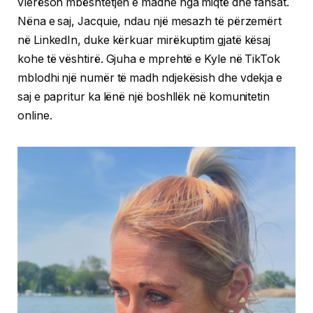
vlerëson mbështetjen e madhe nga miqtë dhe fansat.
Nëna e saj, Jacquie, ndau një mesazh të përzemërt
në LinkedIn, duke kërkuar mirëkuptim gjatë kësaj
kohe të vështirë. Gjuha e mprehtë e Kyle në TikTok
mblodhi një numër të madh ndjekësish dhe vdekja e
saj e papritur ka lënë një boshllëk në komunitetin
online.