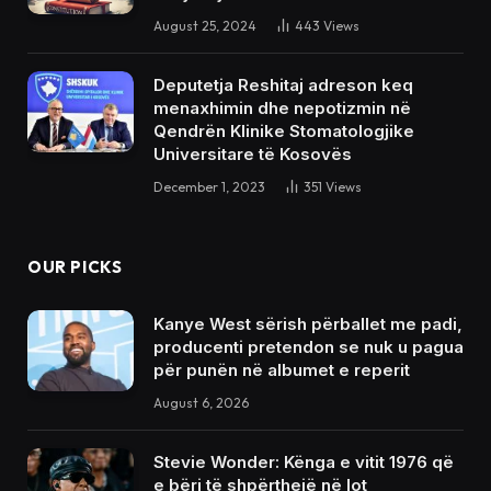
August 25, 2024
443
Views
Deputetja Reshitaj adreson keq
menaxhimin dhe nepotizmin në
Qendrën Klinike Stomatologjike
Universitare të Kosovës
December 1, 2023
351
Views
OUR PICKS
Kanye West sërish përballet me padi,
producenti pretendon se nuk u pagua
për punën në albumet e reperit
August 6, 2026
Stevie Wonder: Kënga e vitit 1976 që
e bëri të shpërthejë në lot