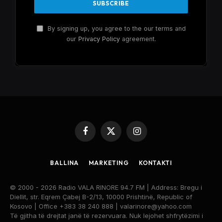
By signing up, you agree to the our terms and
our
Privacy Policy
agreement.
Facebook
X
Instagram
(Twitter)
BALLINA
MARKETING
KONTAKTI
© 2000 - 2026 Radio VALA RINORE 94.7 FM | Address: Bregu i
Diellit, str. Eqrem Çabej B-2/13, 10000 Prishtinë, Republic of
Kosovo | Office +383 38 240 888 | valarinore@yahoo.com
Të gjitha të drejtat janë të rezervuara. Nuk lejohet shfrytëzimi i