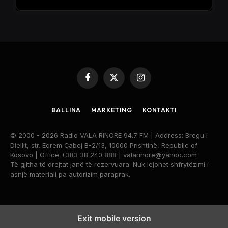
Facebook
X
Instagram
(Twitter)
BALLINA
MARKETING
KONTAKTI
© 2000 - 2026 Radio VALA RINORE 94.7 FM | Address: Bregu i
Diellit, str. Eqrem Çabej B-2/13, 10000 Prishtinë, Republic of
Kosovo | Office +383 38 240 888 | valarinore@yahoo.com
Të gjitha të drejtat janë të rezervuara. Nuk lejohet shfrytëzimi i
asnjë materiali pa autorizim paraprak.
Exit mobile version