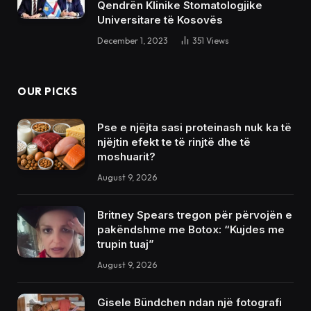
Qendrën Klinike Stomatologjike
Universitare të Kosovës
December 1, 2023
351
Views
OUR PICKS
Pse e njëjta sasi proteinash nuk ka të
njëjtin efekt te të rinjtë dhe të
moshuarit?
August 9, 2026
Britney Spears tregon për përvojën e
pakëndshme me Botox: “Kujdes me
trupin tuaj”
August 9, 2026
Gisele Bündchen ndan një fotografi