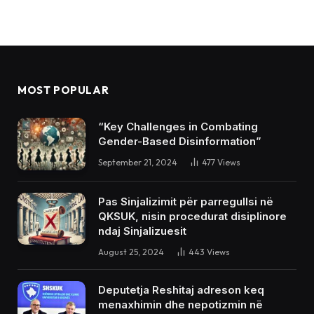
MOST POPULAR
“Key Challenges in Combating
Gender-Based Disinformation”
September 21, 2024
477
Views
Pas Sinjalizimit për parregullsi në
QKSUK, nisin procedurat disiplinore
ndaj Sinjalizuesit
August 25, 2024
443
Views
Deputetja Reshitaj adreson keq
menaxhimin dhe nepotizmin në