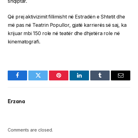
shqiptar.
Që prej aktivizimit fillimisht në Estradën e Shtetit dhe
më pas në Teatrin Popullor, gjatë karrierës së saj, ka
krijuar mbi 150 role në teatër dhe dhjetëra role në
kinematografi.
Facebook
Twitter
Pinterest
LinkedIn
Tumblr
Email
Erzana
Comments are closed.