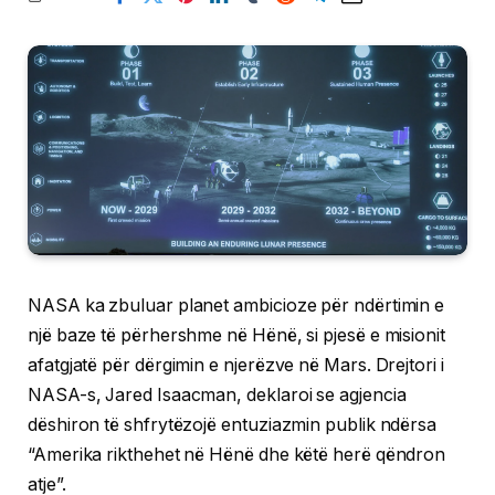
NASA ka zbuluar planet ambicioze për ndërtimin e
një baze të përhershme në Hënë, si pjesë e misionit
afatgjatë për dërgimin e njerëzve në Mars. Drejtori i
NASA-s, Jared Isaacman, deklaroi se agjencia
dëshiron të shfrytëzojë entuziazmin publik ndërsa
“Amerika rikthehet në Hënë dhe këtë herë qëndron
atje”.