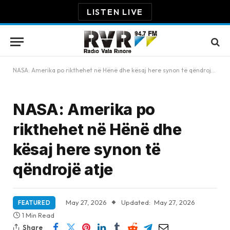
LISTEN LIVE
NASA: Amerika po rikthehet në Hënë dhe kësaj here synon të qëndrojë atje
NASA: Amerika po
rikthehet në Hënë dhe
kësaj here synon të
qëndrojë atje
May 27, 2026
Updated:
May 27, 2026
FEATURED
1 Min Read
Share