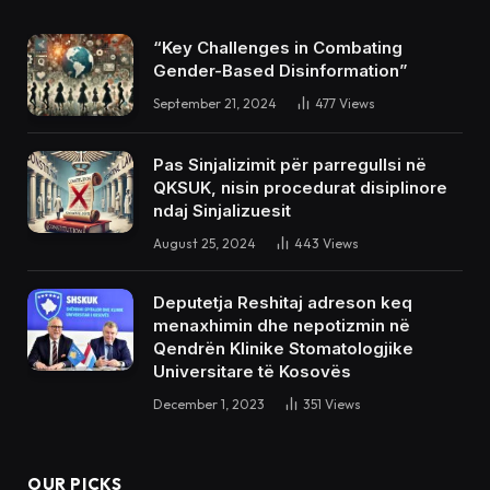
“Key Challenges in Combating
Gender-Based Disinformation”
September 21, 2024
477
Views
Pas Sinjalizimit për parregullsi në
QKSUK, nisin procedurat disiplinore
ndaj Sinjalizuesit
August 25, 2024
443
Views
Deputetja Reshitaj adreson keq
menaxhimin dhe nepotizmin në
Qendrën Klinike Stomatologjike
Universitare të Kosovës
December 1, 2023
351
Views
OUR PICKS