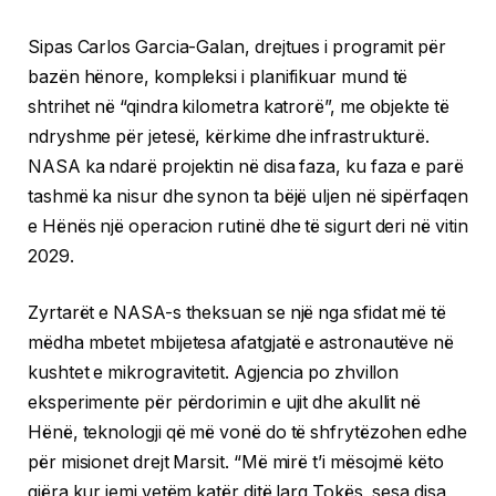
Sipas Carlos Garcia-Galan, drejtues i programit për
bazën hënore, kompleksi i planifikuar mund të
shtrihet në “qindra kilometra katrorë”, me objekte të
ndryshme për jetesë, kërkime dhe infrastrukturë.
NASA ka ndarë projektin në disa faza, ku faza e parë
tashmë ka nisur dhe synon ta bëjë uljen në sipërfaqen
e Hënës një operacion rutinë dhe të sigurt deri në vitin
2029.
Zyrtarët e NASA-s theksuan se një nga sfidat më të
mëdha mbetet mbijetesa afatgjatë e astronautëve në
kushtet e mikrogravitetit. Agjencia po zhvillon
eksperimente për përdorimin e ujit dhe akullit në
Hënë, teknologji që më vonë do të shfrytëzohen edhe
për misionet drejt Marsit. “Më mirë t’i mësojmë këto
gjëra kur jemi vetëm katër ditë larg Tokës, sesa disa