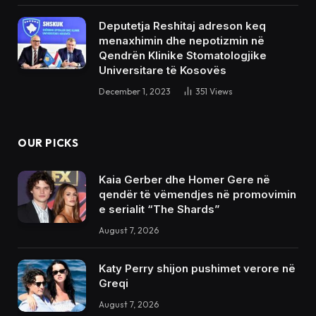
Deputetja Reshitaj adreson keq
menaxhimin dhe nepotizmin në
Qendrën Klinike Stomatologjike
Universitare të Kosovës
December 1, 2023
351
Views
OUR PICKS
Kaia Gerber dhe Homer Gere në
qendër të vëmendjes në promovimin
e serialit “The Shards”
August 7, 2026
Katy Perry shijon pushimet verore në
Greqi
August 7, 2026