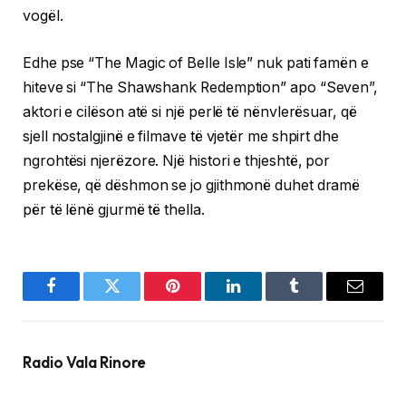
vogël.
Edhe pse “The Magic of Belle Isle” nuk pati famën e
hiteve si “The Shawshank Redemption” apo “Seven”,
aktori e cilëson atë si një perlë të nënvlerësuar, që
sjell nostalgjinë e filmave të vjetër me shpirt dhe
ngrohtësi njerëzore. Një histori e thjeshtë, por
prekëse, që dëshmon se jo gjithmonë duhet dramë
për të lënë gjurmë të thella.
Facebook
Twitter
Pinterest
LinkedIn
Tumblr
Email
Radio Vala Rinore