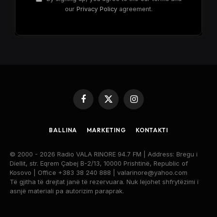
our
Privacy Policy
agreement.
Facebook
X
Instagram
(Twitter)
BALLINA
MARKETING
KONTAKTI
© 2000 - 2026 Radio VALA RINORE 94.7 FM | Address: Bregu i
Diellit, str. Eqrem Çabej B-2/13, 10000 Prishtinë, Republic of
Kosovo | Office +383 38 240 888 | valarinore@yahoo.com
Të gjitha të drejtat janë të rezervuara. Nuk lejohet shfrytëzimi i
asnjë materiali pa autorizim paraprak.