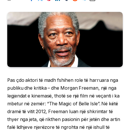
Pas çdo aktori të madh fshihen role të harruara nga
publiku dhe kritika – dhe Morgan Freeman, një nga
legjendat e kinemasë, thotë se një film në veçanti i ka
mbetur në zemër: “The Magic of Belle Isle”. Në këtë
dramë të vitit 2012, Freeman luan një shkrimtar të
thyer nga jeta, që rikthen pasionin për jetën dhe artin
falë lidhjeve njerëzore të ngrohta në një ishull të