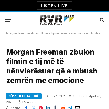
LISTEN LIVE
Morgan Freeman zbulon filmin e tij më të nënvlerësuar që e mbush zemrën me emocione
Morgan Freeman zbulon
filmin e tij më të
nënvlerësuar që e mbush
zemrën me emocione
April 26, 2025
Updated:
April 26,
PËRZGJEDHJA JONË
2025
1 Min Read
Share