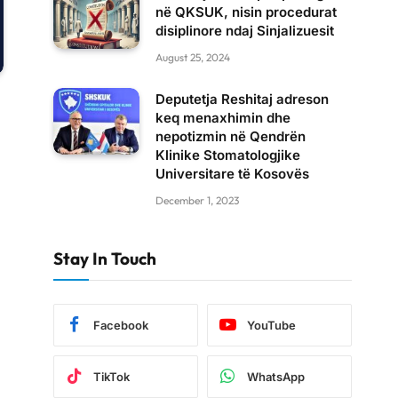
në QKSUK, nisin procedurat
disiplinore ndaj Sinjalizuesit
August 25, 2024
Deputetja Reshitaj adreson
keq menaxhimin dhe
nepotizmin në Qendrën
Klinike Stomatologjike
Universitare të Kosovës
December 1, 2023
Stay In Touch
Facebook
YouTube
TikTok
WhatsApp