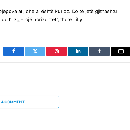
hpjegova atij dhe ai është kurioz. Do të jetë gjithashtu
 t’i zgjerojë horizontet”, thotë Lilly.
Facebook
Twitter
Pinterest
LinkedIn
Tumblr
Ema
 A COMMENT