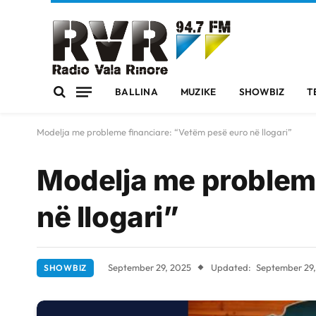
BALLINA
MUZIKE
SHOWBIZ
T
Modelja me probleme financiare: “Vetëm pesë euro në llogari”
Modelja me probleme
në llogari”
September 29, 2025
Updated:
September 29
SHOWBIZ