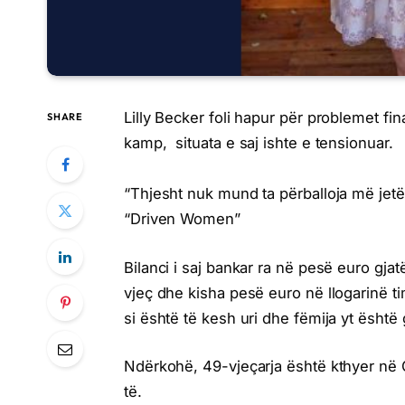
Lilly Becker foli hapur për problemet fi
SHARE
kamp, situata e saj ishte e tensionuar.
“Thjesht nuk mund ta përballoja më jetë
“Driven Women”
Bilanci i saj bankar ra në pesë euro gja
vjeç dhe kisha pesë euro në llogarinë t
si është të kesh uri dhe fëmija yt është gj
Ndërkohë, 49-vjeçarja është kthyer në G
të.