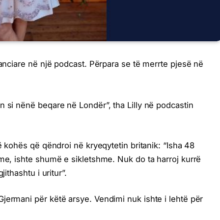
nanciare në një podcast. Përpara se të merrte pjesë në
n si nënë beqare në Londër”, tha Lilly në podcastin
të kohës që qëndroi në kryeqytetin britanik: “Isha 48
ime, ishte shumë e sikletshme. Nuk do ta harroj kurrë
ithashtu i uritur”.
jermani për këtë arsye. Vendimi nuk ishte i lehtë për