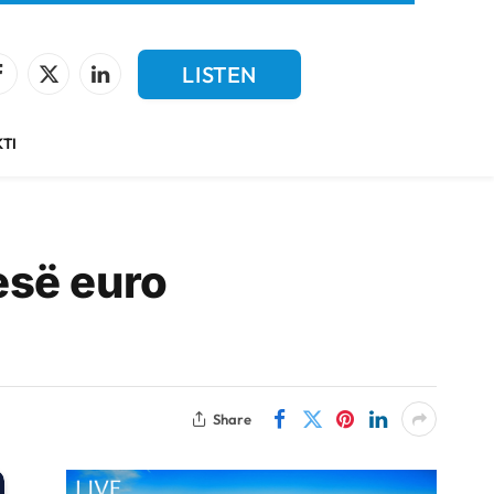
LISTEN
Facebook
X
LinkedIn
(Twitter)
LIVE
TI
esë euro
Share