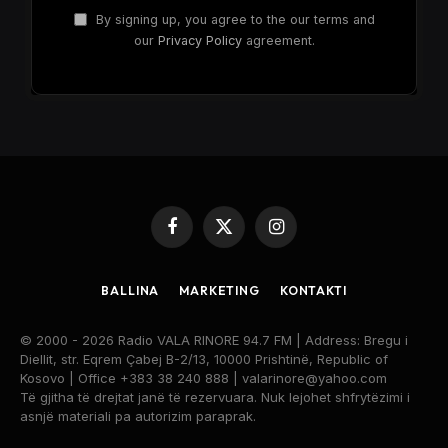
By signing up, you agree to the our terms and
our
Privacy Policy
agreement.
Facebook
X
Instagram
(Twitter)
BALLINA
MARKETING
KONTAKTI
© 2000 - 2026 Radio VALA RINORE 94.7 FM | Address: Bregu i
Diellit, str. Eqrem Çabej B-2/13, 10000 Prishtinë, Republic of
Kosovo | Office +383 38 240 888 | valarinore@yahoo.com
Të gjitha të drejtat janë të rezervuara. Nuk lejohet shfrytëzimi i
asnjë materiali pa autorizim paraprak.