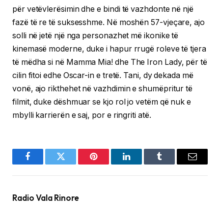
për vetëvlerësimin dhe e bindi të vazhdonte në një
fazë të re të suksesshme. Në moshën 57-vjeçare, ajo
solli në jetë një nga personazhet më ikonike të
kinemasë moderne, duke i hapur rrugë roleve të tjera
të mëdha si në Mamma Mia! dhe The Iron Lady, për të
cilin fitoi edhe Oscar-in e tretë. Tani, dy dekada më
vonë, ajo rikthehet në vazhdimin e shumëpritur të
filmit, duke dëshmuar se kjo rol jo vetëm që nuk e
mbylli karrierën e saj, por e ringriti atë.
Facebook
Twitter
Pinterest
LinkedIn
Tumblr
Email
Radio Vala Rinore