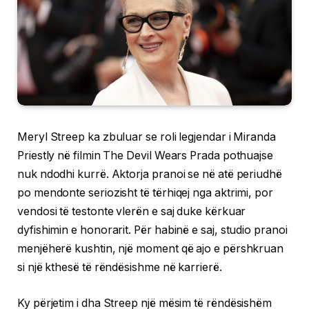
Meryl Streep ka zbuluar se roli legjendar i Miranda
Priestly në filmin The Devil Wears Prada pothuajse
nuk ndodhi kurrë. Aktorja pranoi se në atë periudhë
po mendonte seriozisht të tërhiqej nga aktrimi, por
vendosi të testonte vlerën e saj duke kërkuar
dyfishimin e honorarit. Për habinë e saj, studio pranoi
menjëherë kushtin, një moment që ajo e përshkruan
si një kthesë të rëndësishme në karrierë.
Ky përjetim i dha Streep një mësim të rëndësishëm