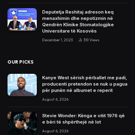
Deputetja Reshitaj adreson keq
menaxhimin dhe nepotizmin në
Qendrën Klinike Stomatologjike
Universitare të Kosovës
December 1, 2023
351
Views
OUR PICKS
Kanye West sërish përballet me padi,
producenti pretendon se nuk u pagua
për punën në albumet e reperit
August 6, 2026
Stevie Wonder: Kënga e vitit 1976 që
e bëri të shpërthejë në lot
August 6, 2026