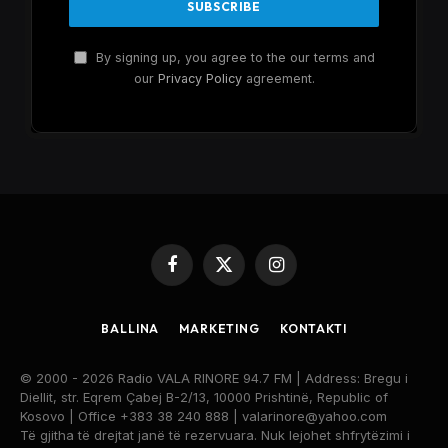
By signing up, you agree to the our terms and
our
Privacy Policy
agreement.
Facebook
X
Instagram
(Twitter)
BALLINA
MARKETING
KONTAKTI
© 2000 - 2026 Radio VALA RINORE 94.7 FM | Address: Bregu i
Diellit, str. Eqrem Çabej B-2/13, 10000 Prishtinë, Republic of
Kosovo | Office +383 38 240 888 | valarinore@yahoo.com
Të gjitha të drejtat janë të rezervuara. Nuk lejohet shfrytëzimi i