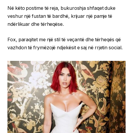
Në këto postime të reja, bukuroshja shfaqet duke
veshur një fustan të bardhë, krijuar një pamje të
ndërlikuar dhe tërheqëse.
Fox, paraqitet me një stil të veçantë dhe tërheqës që
vazhdon të frymëzojë ndjekësit e saj në rrjetin social.