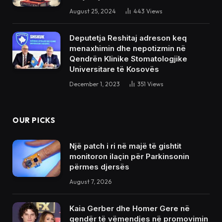
August 25, 2024
443
Views
Deputetja Reshitaj adreson keq
menaxhimin dhe nepotizmin në
Qendrën Klinike Stomatologjike
Universitare të Kosovës
December 1, 2023
351
Views
OUR PICKS
Një patch i ri në majë të gishtit
monitoron ilaçin për Parkinsonin
përmes djersës
August 7, 2026
Kaia Gerber dhe Homer Gere në
qendër të vëmendjes në promovimin