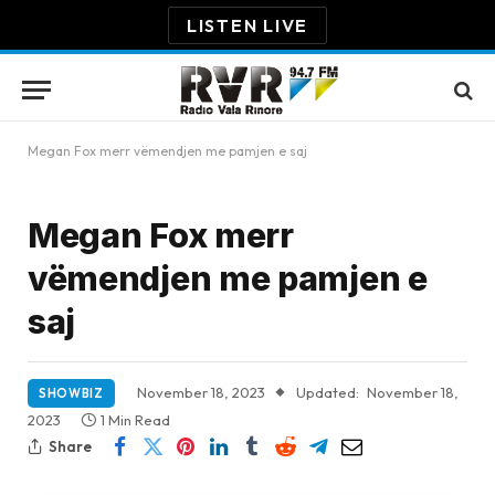
LISTEN LIVE
Megan Fox merr vëmendjen me pamjen e saj
Megan Fox merr
vëmendjen me pamjen e
saj
November 18, 2023
Updated:
November 18,
SHOWBIZ
2023
1 Min Read
Share