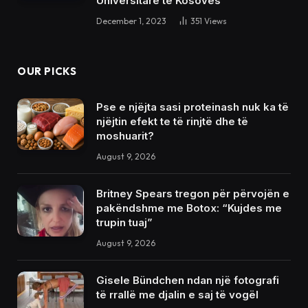
Universitare të Kosovës
December 1, 2023
351
Views
OUR PICKS
Pse e njëjta sasi proteinash nuk ka të
njëjtin efekt te të rinjtë dhe të
moshuarit?
August 9, 2026
Britney Spears tregon për përvojën e
pakëndshme me Botox: “Kujdes me
trupin tuaj”
August 9, 2026
Gisele Bündchen ndan një fotografi
të rrallë me djalin e saj të vogël