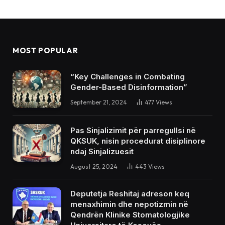
MOST POPULAR
“Key Challenges in Combating
Gender-Based Disinformation”
September 21, 2024
477
Views
Pas Sinjalizimit për parregullsi në
QKSUK, nisin procedurat disiplinore
ndaj Sinjalizuesit
August 25, 2024
443
Views
Deputetja Reshitaj adreson keq
menaxhimin dhe nepotizmin në
Qendrën Klinike Stomatologjike