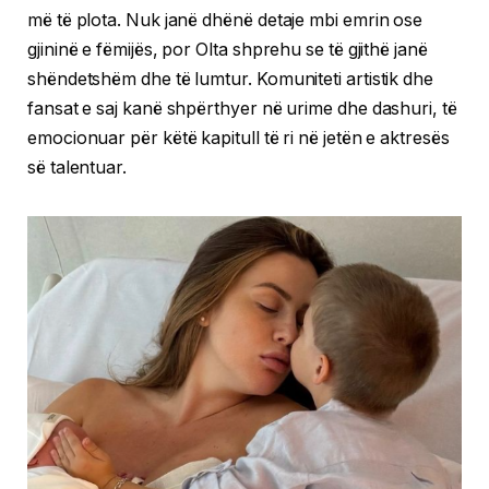
më të plota. Nuk janë dhënë detaje mbi emrin ose
gjininë e fëmijës, por Olta shprehu se të gjithë janë
shëndetshëm dhe të lumtur. Komuniteti artistik dhe
fansat e saj kanë shpërthyer në urime dhe dashuri, të
emocionuar për këtë kapitull të ri në jetën e aktresës
së talentuar.