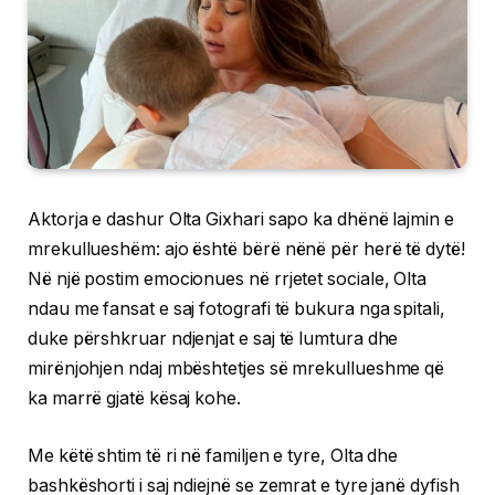
Aktorja e dashur Olta Gixhari sapo ka dhënë lajmin e
mrekullueshëm: ajo është bërë nënë për herë të dytë!
Në një postim emocionues në rrjetet sociale, Olta
ndau me fansat e saj fotografi të bukura nga spitali,
duke përshkruar ndjenjat e saj të lumtura dhe
mirënjohjen ndaj mbështetjes së mrekullueshme që
ka marrë gjatë kësaj kohe.
Me këtë shtim të ri në familjen e tyre, Olta dhe
bashkëshorti i saj ndiejnë se zemrat e tyre janë dyfish