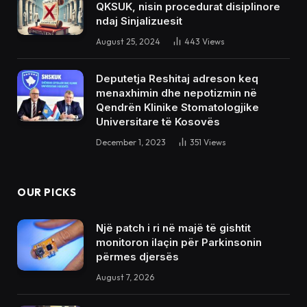
QKSUK, nisin procedurat disiplinore
ndaj Sinjalizuesit
August 25, 2024
443
Views
Deputetja Reshitaj adreson keq
menaxhimin dhe nepotizmin në
Qendrën Klinike Stomatologjike
Universitare të Kosovës
December 1, 2023
351
Views
OUR PICKS
Një patch i ri në majë të gishtit
monitoron ilaçin për Parkinsonin
përmes djersës
August 7, 2026