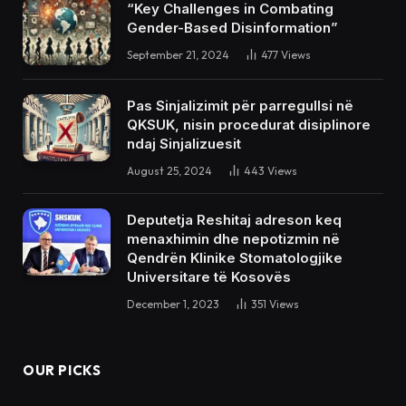
“Key Challenges in Combating
Gender-Based Disinformation”
September 21, 2024
477
Views
Pas Sinjalizimit për parregullsi në
QKSUK, nisin procedurat disiplinore
ndaj Sinjalizuesit
August 25, 2024
443
Views
Deputetja Reshitaj adreson keq
menaxhimin dhe nepotizmin në
Qendrën Klinike Stomatologjike
Universitare të Kosovës
December 1, 2023
351
Views
OUR PICKS