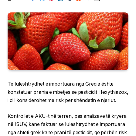
Te luleshtrydhet e importuara nga Greqia është
konstatuar prania e mbetjes së pesticidit Hexythiazox,
i cili konsiderohet me risk për shëndetin e njeriut.
Kontrollet e AKU-t në terren, pas analizave të kryera
në ISUV, kanë faktuar se luleshtrydhet e importuara
nga shteti grek kanë prani të pesticidit, që përbën risk