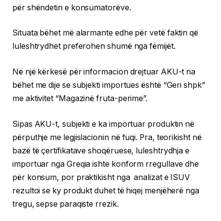
për shëndetin e konsumatorëve.
Situata bëhet më alarmante edhe për vetë faktin që
luleshtrydhet preferohen shumë nga fëmijët.
Në një kërkesë për informacion drejtuar AKU-t na
bëhet me dije se subjekti importues është “Geri shpk”
me aktivitet “Magazinë fruta-perime”.
Sipas AKU-t, subjekti e ka importuar produktin në
përputhje me legjislacionin në fuqi. Pra, teorikisht në
bazë të çertifikatave shoqëruese, luleshtrydhja e
importuar nga Greqia ishte konform rregullave dhe
për konsum, por praktikisht nga analizat e ISUV
rezultoi se ky produkt duhet të hiqej menjëherë nga
tregu, sepse paraqiste rrezik.