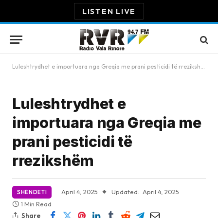
LISTEN LIVE
Luleshtrydhet e importuara nga Greqia me prani pesticidi të rrezikshëm
Luleshtrydhet e
importuara nga Greqia me
prani pesticidi të
rrezikshëm
April 4, 2025
Updated:
April 4, 2025
SHËNDETI
1 Min Read
Share