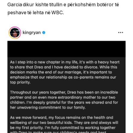
Garcia dikur kishte titullin e përkohshëm botëror të
peshave të lehta në WBC.