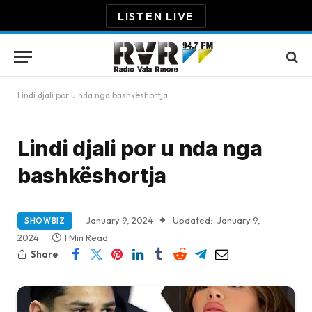
LISTEN LIVE
Lindi djali por u nda nga bashkëshortja
Lindi djali por u nda nga
bashkëshortja
January 9, 2024
Updated:
January 9,
SHOWBIZ
2024
1 Min Read
Share