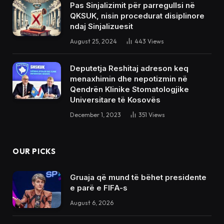
Pas Sinjalizimit për parregullsi në
QKSUK, nisin procedurat disiplinore
ndaj Sinjalizuesit
August 25, 2024
443
Views
Deputetja Reshitaj adreson keq
menaxhimin dhe nepotizmin në
Qendrën Klinike Stomatologjike
Universitare të Kosovës
December 1, 2023
351
Views
OUR PICKS
Gruaja që mund të bëhet presidente
e parë e FIFA-s
August 6, 2026