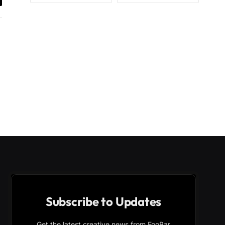
il
Subscribe to Updates
Get the latest creative news from FooBar