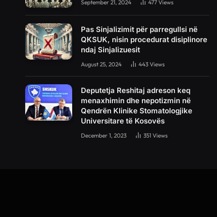
September 21, 2024
477
Views
Pas Sinjalizimit për parregullsi në
QKSUK, nisin procedurat disiplinore
ndaj Sinjalizuesit
August 25, 2024
443
Views
Deputetja Reshitaj adreson keq
menaxhimin dhe nepotizmin në
Qendrën Klinike Stomatologjike
Universitare të Kosovës
December 1, 2023
351
Views