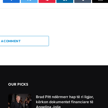
Facebook
Twitter
Pinterest
LinkedIn
Tumblr
Ema
 A COMMENT
OUR PICKS
Brad Pitt ndërmerr hap të ri ligjor,
kërkon dokumentet financiare të
Angelina Jolie