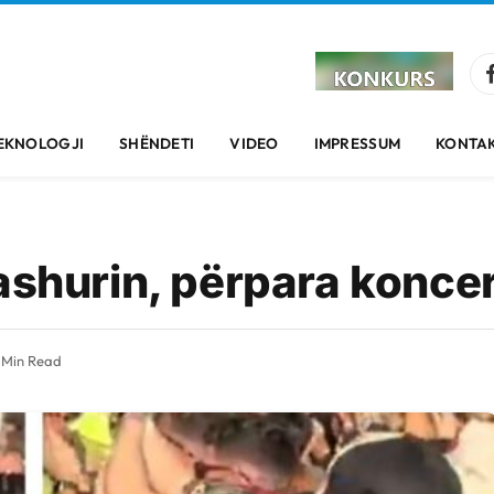
EKNOLOGJI
SHËNDETI
VIDEO
IMPRESSUM
KONTAK
shurin, përpara koncerti
 Min Read