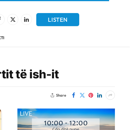
LISTEN
Facebook
X
LinkedIn
(Twitter)
LIVE
TI
t të ish-it
Share