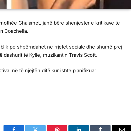
 Timothée Chalamet, janë bërë shënjestër e kritikave të
in Coachella.
ublik po shpërndahet në rrjetet sociale dhe shumë prej
ë dashurit të Kylie, muzikantin Travis Scott.
tival në të njëjtën ditë kur ishte planifikuar