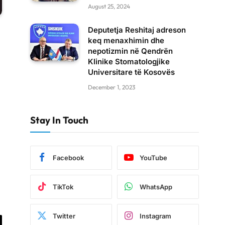
August 25, 2024
Deputetja Reshitaj adreson
keq menaxhimin dhe
nepotizmin në Qendrën
Klinike Stomatologjike
Universitare të Kosovës
December 1, 2023
Stay In Touch
Facebook
YouTube
TikTok
WhatsApp
Twitter
Instagram