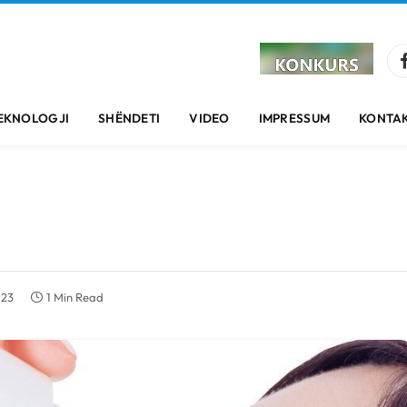
EKNOLOGJI
SHËNDETI
VIDEO
IMPRESSUM
KONTAK
023
1 Min Read