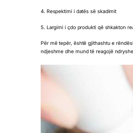
4. Respektimi i datës së skadimit
5. Largimi i çdo produkti që shkakton 
Për më tepër, është gjithashtu e rëndësi
ndjeshme dhe mund të reagojë ndryshe