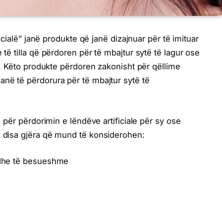
ificialë” janë produkte që janë dizajnuar për të imituar
 të tilla që përdoren për të mbajtur sytë të lagur ose
ik. Këto produkte përdoren zakonisht për qëllime
anë të përdorura për të mbajtur sytë të
së për përdorimin e lëndëve artificiale për sy ose
a disa gjëra që mund të konsiderohen:
a dhe të besueshme