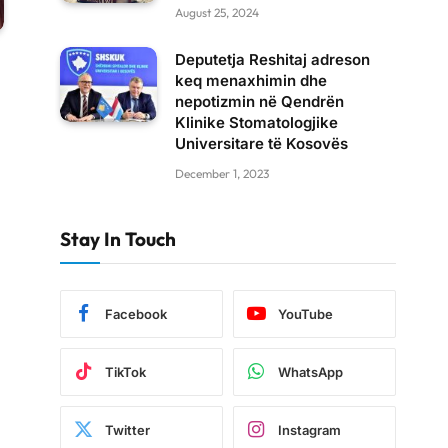
August 25, 2024
Deputetja Reshitaj adreson
keq menaxhimin dhe
nepotizmin në Qendrën
Klinike Stomatologjike
Universitare të Kosovës
December 1, 2023
Stay In Touch
Facebook
YouTube
TikTok
WhatsApp
Twitter
Instagram