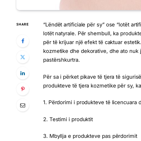
“Lëndët artificiale për sy” ose “lotët art
SHARE
lotët natyrale. Për shembull, ka produkte
për të krijuar një efekt të caktuar estet
kozmetike dhe dekorative, dhe ato nuk j
pastërshkurtra.
Për sa i përket pikave të tjera të siguri
produkteve të tjera kozmetike për sy, k
1. Përdorimi i produkteve të licencuar
2. Testimi i produktit
3. Mbyllja e produkteve pas përdorimit