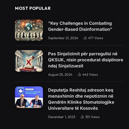
MOST POPULAR
“Key Challenges in Combating
Gender-Based Disinformation”
September 21, 2024
477
Views
Pas Sinjalizimit për parregullsi në
QKSUK, nisin procedurat disiplinore
ndaj Sinjalizuesit
August 25, 2024
443
Views
Deputetja Reshitaj adreson keq
menaxhimin dhe nepotizmin në
Qendrën Klinike Stomatologjike
Universitare të Kosovës
December 1, 2023
351
Views