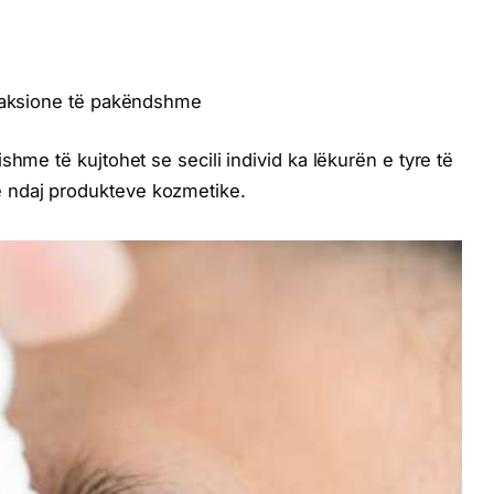
reaksione të pakëndshme
shme të kujtohet se secili individ ka lëkurën e tyre të
 ndaj produkteve kozmetike.