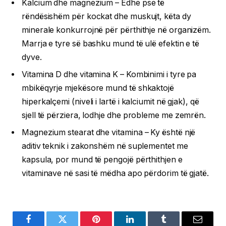
Kalcium dhe magnezium – Edhe pse të
rëndësishëm për kockat dhe muskujt, këta dy
minerale konkurrojnë për përthithje në organizëm.
Marrja e tyre së bashku mund të ulë efektin e të
dyve.
Vitamina D dhe vitamina K – Kombinimi i tyre pa
mbikëqyrje mjekësore mund të shkaktojë
hiperkalçemi (niveli i lartë i kalciumit në gjak), që
sjell të përziera, lodhje dhe probleme me zemrën.
Magnezium stearat dhe vitamina – Ky është një
aditiv teknik i zakonshëm në suplementet me
kapsula, por mund të pengojë përthithjen e
vitaminave në sasi të mëdha apo përdorim të gjatë.