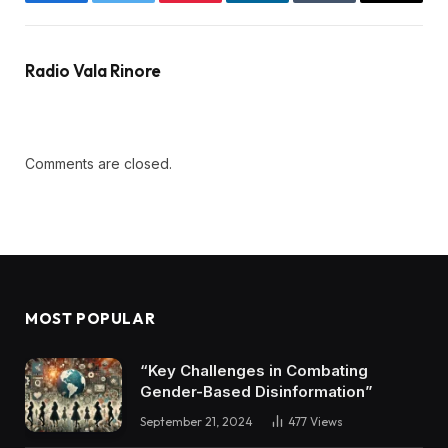
Facebook
Twitter
Pinterest
LinkedIn
Tumblr
Email
Radio Vala Rinore
Comments are closed.
MOST POPULAR
“Key Challenges in Combating
Gender-Based Disinformation”
September 21, 2024
477
Views