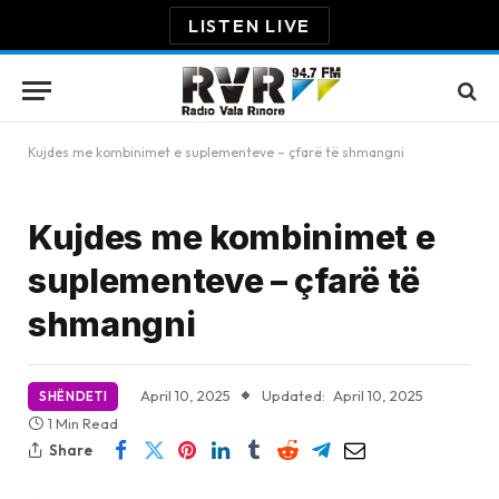
LISTEN LIVE
Kujdes me kombinimet e suplementeve – çfarë të shmangni
Kujdes me kombinimet e
suplementeve – çfarë të
shmangni
April 10, 2025
Updated:
April 10, 2025
SHËNDETI
1 Min Read
Share