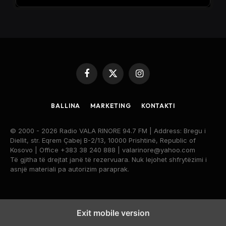
Facebook
X
Instagram
(Twitter)
BALLINA
MARKETING
KONTAKTI
© 2000 - 2026 Radio VALA RINORE 94.7 FM | Address: Bregu i
Diellit, str. Eqrem Çabej B-2/13, 10000 Prishtinë, Republic of
Kosovo | Office +383 38 240 888 | valarinore@yahoo.com
Të gjitha të drejtat janë të rezervuara. Nuk lejohet shfrytëzimi i
asnjë materiali pa autorizim paraprak.
Exit mobile version