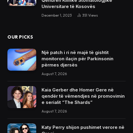
Qendrën Klinike Stomatologjike
Universitare të Kosovës
December 1, 2023
351
Views
OUR PICKS
Një patch i ri në majë të gishtit
monitoron ilaçin për Parkinsonin
përmes djersës
August 7, 2026
Kaia Gerber dhe Homer Gere në
qendër të vëmendjes në promovimin
e serialit “The Shards”
August 7, 2026
Katy Perry shijon pushimet verore në