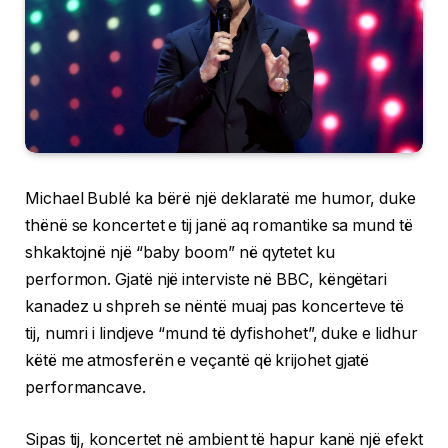
Michael Bublé ka bërë një deklaratë me humor, duke
thënë se koncertet e tij janë aq romantike sa mund të
shkaktojnë një “baby boom” në qytetet ku
performon. Gjatë një interviste në BBC, këngëtari
kanadez u shpreh se nëntë muaj pas koncerteve të
tij, numri i lindjeve “mund të dyfishohet”, duke e lidhur
këtë me atmosferën e veçantë që krijohet gjatë
performancave.
Sipas tij, koncertet në ambient të hapur kanë një efekt