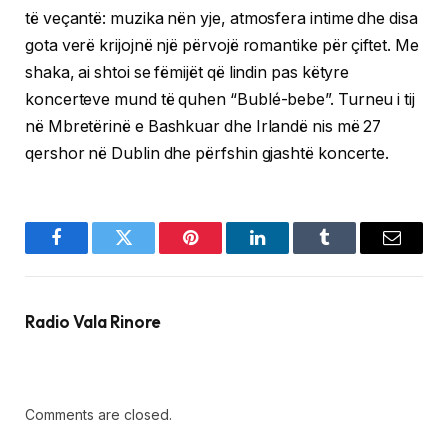
të veçantë: muzika nën yje, atmosfera intime dhe disa
gota verë krijojnë një përvojë romantike për çiftet. Me
shaka, ai shtoi se fëmijët që lindin pas këtyre
koncerteve mund të quhen “Bublé-bebe”. Turneu i tij
në Mbretërinë e Bashkuar dhe Irlandë nis më 27
qershor në Dublin dhe përfshin gjashtë koncerte.
Facebook
Twitter
Pinterest
LinkedIn
Tumblr
Email
Radio Vala Rinore
Comments are closed.