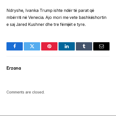
Ndryshe, Ivanka Trump ishte ndër të parat që
mbërriti në Venecia. Ajo mori me vete bashkëshortin
e saj Jared Kushner dhe tre fëmijët e tyre.
Facebook
Twitter
Pinterest
LinkedIn
Tumblr
Email
Erzana
Comments are closed.