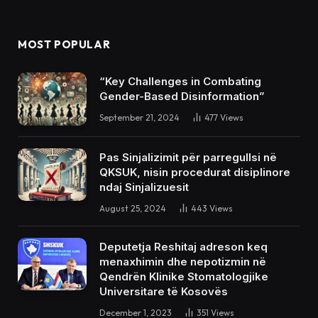
MOST POPULAR
“Key Challenges in Combating
Gender-Based Disinformation”
September 21, 2024
477
Views
Pas Sinjalizimit për parregullsi në
QKSUK, nisin procedurat disiplinore
ndaj Sinjalizuesit
August 25, 2024
443
Views
Deputetja Reshitaj adreson keq
menaxhimin dhe nepotizmin në
Qendrën Klinike Stomatologjike
Universitare të Kosovës
December 1, 2023
351
Views