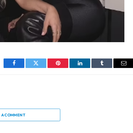
Facebook
Twitter
Pinterest
LinkedIn
Tumblr
Ema
 A COMMENT