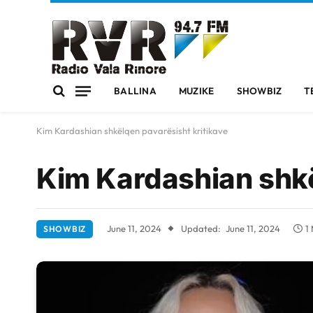
BALLINA
MUZIKE
SHOWBIZ
T
Kim Kardashian shkëlqen pavarësisht kritikave
Kim Kardashian shkë
June 11, 2024
Updated:
June 11, 2024
1
SHOWBIZ