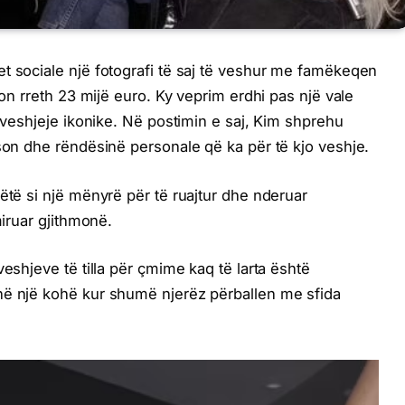
t sociale një fotografi të saj të veshur me famëkeqen
ton rreth 23 mijë euro. Ky veprim erdhi pas një vale
j veshjeje ikonike. Në postimin e saj, Kim shprehu
kson dhe rëndësinë personale që ka për të kjo veshje.
ëtë si një mënyrë për të ruajtur dhe nderuar
miruar gjithmonë.
veshjeve të tilla për çmime kaq të larta është
në një kohë kur shumë njerëz përballen me sfida