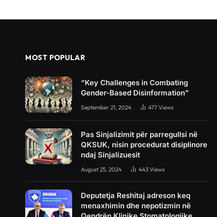
MOST POPULAR
“Key Challenges in Combating
Gender-Based Disinformation”
September 21, 2024
477
Views
Pas Sinjalizimit për parregullsi në
QKSUK, nisin procedurat disiplinore
ndaj Sinjalizuesit
August 25, 2024
443
Views
Deputetja Reshitaj adreson keq
menaxhimin dhe nepotizmin në
Qendrën Klinike Stomatologjike