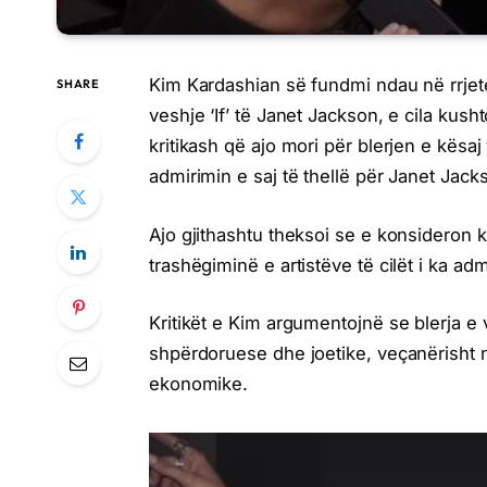
Kim Kardashian së fundmi ndau në rrjete
SHARE
veshje ‘If’ të Janet Jackson, e cila kush
kritikash që ajo mori për blerjen e kësa
admirimin e saj të thellë për Janet Jac
Ajo gjithashtu theksoi se e konsideron k
trashëgiminë e artistëve të cilët i ka ad
Kritikët e Kim argumentojnë se blerja e 
shpërdoruese dhe joetike, veçanërisht 
ekonomike.