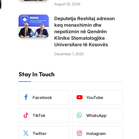
August 25, 2024
Deputetja Reshitaj adreson
keq menaxhimin dhe
nepotizmin në Qendrën
Klinike Stomatologjike
Universitare të Kosovës
December 1, 2023
Stay In Touch
Facebook
YouTube
TikTok
WhatsApp
Twitter
Instagram