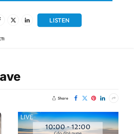
LISTEN
Facebook
X
LinkedIn
(Twitter)
LIVE
TI
kave
Share