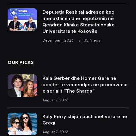
Deputetja Reshitaj adreson keq
menaxhimin dhe nepotizmin në
Qendrën Klinike Stomatologjike
Universitare të Kosovës
December 1, 2023
351
Views
OUR PICKS
Kaia Gerber dhe Homer Gere në
qendër të vëmendjes në promovimin
e serialit “The Shards”
August 7, 2026
Katy Perry shijon pushimet verore në
Greqi
August 7, 2026