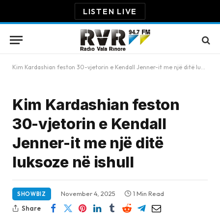
LISTEN LIVE
Kim Kardashian feston 30-vjetorin e Kendall Jenner-it me një ditë luksoze në ishull
Kim Kardashian feston
30-vjetorin e Kendall
Jenner-it me një ditë
luksoze në ishull
November 4, 2025
1 Min Read
SHOWBIZ
Share