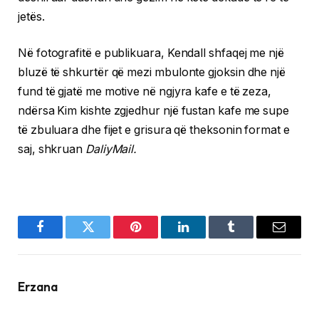
jetës.
Në fotografitë e publikuara, Kendall shfaqej me një
bluzë të shkurtër që mezi mbulonte gjoksin dhe një
fund të gjatë me motive në ngjyra kafe e të zeza,
ndërsa Kim kishte zgjedhur një fustan kafe me supe
të zbuluara dhe fijet e grisura që theksonin format e
saj, shkruan
DaliyMail.
Facebook
Twitter
Pinterest
LinkedIn
Tumblr
Email
Erzana