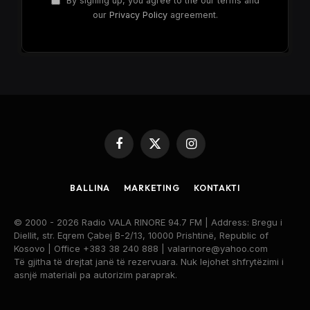
By signing up, you agree to the our terms and
our
Privacy Policy
agreement.
Facebook
X
Instagram
(Twitter)
BALLINA
MARKETING
KONTAKTI
© 2000 - 2026 Radio VALA RINORE 94.7 FM | Address: Bregu i
Diellit, str. Eqrem Çabej B-2/13, 10000 Prishtinë, Republic of
Kosovo | Office +383 38 240 888 | valarinore@yahoo.com
Të gjitha të drejtat janë të rezervuara. Nuk lejohet shfrytëzimi i
asnjë materiali pa autorizim paraprak.