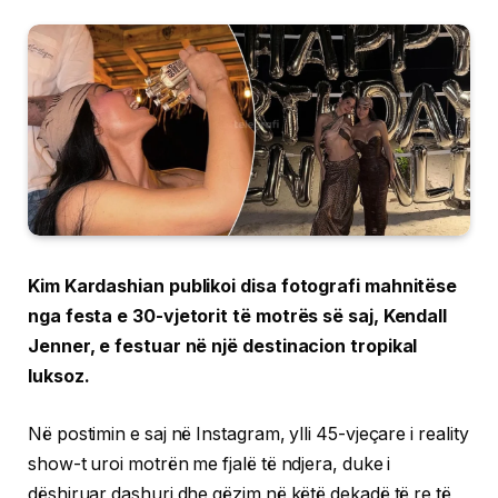
Kim Kardashian publikoi disa fotografi mahnitëse
nga festa e 30-vjetorit të motrës së saj, Kendall
Jenner, e festuar në një destinacion tropikal
luksoz.
Në postimin e saj në Instagram, ylli 45-vjeçare i reality
show-t uroi motrën me fjalë të ndjera, duke i
dëshiruar dashuri dhe gëzim në këtë dekadë të re të