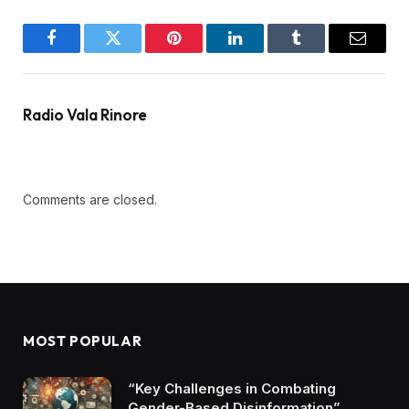
Facebook
Twitter
Pinterest
LinkedIn
Tumblr
Email
Radio Vala Rinore
Comments are closed.
MOST POPULAR
“Key Challenges in Combating
Gender-Based Disinformation”