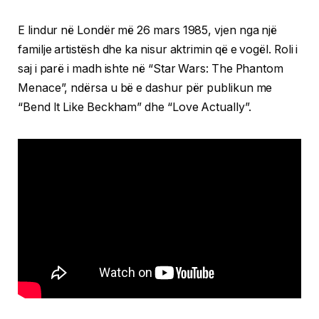
E lindur në Londër më 26 mars 1985, vjen nga një
familje artistësh dhe ka nisur aktrimin që e vogël. Roli i
saj i parë i madh ishte në “Star Wars: The Phantom
Menace”, ndërsa u bë e dashur për publikun me
“Bend It Like Beckham” dhe “Love Actually”.