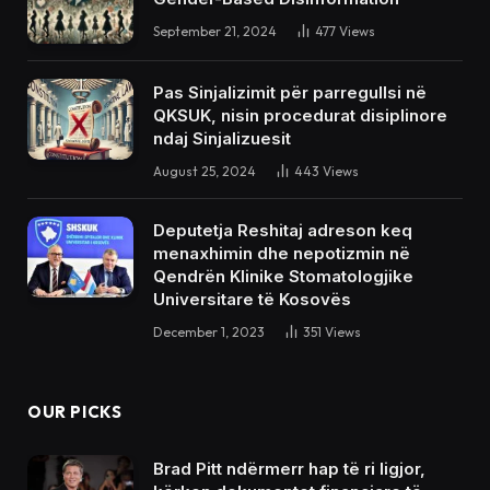
September 21, 2024
477
Views
Pas Sinjalizimit për parregullsi në
QKSUK, nisin procedurat disiplinore
ndaj Sinjalizuesit
August 25, 2024
443
Views
Deputetja Reshitaj adreson keq
menaxhimin dhe nepotizmin në
Qendrën Klinike Stomatologjike
Universitare të Kosovës
December 1, 2023
351
Views
OUR PICKS
Brad Pitt ndërmerr hap të ri ligjor,