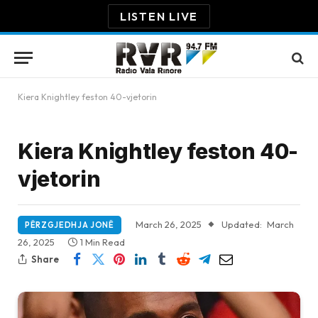
LISTEN LIVE
Kiera Knightley feston 40-vjetorin
Kiera Knightley feston 40-
vjetorin
March 26, 2025
Updated:
March
PËRZGJEDHJA JONË
26, 2025
1 Min Read
Share