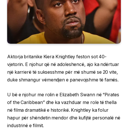
Aktorja britanike Kiera Knightley feston sot 40-
vjetorin. E njohur që në adoleshencë, ajo ka ndërtuar
një karrierë të suksesshme për më shumë se 20 vite,
duke shmangur vëmendjen e panevojshme të famës.
U bë e njohur me rolin e Elizabeth Swann në “Pirates
of the Caribbean” dhe ka vazhduar me role të thella
në filma dramatikë e historikë. Knightley ka folur
hapur për shëndetin mendor dhe kufijtë personalë në
industrinë e filmit.