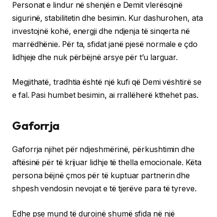
Personat e lindur në shenjën e Demit vlerësojnë
sigurinë, stabilitetin dhe besimin. Kur dashurohen, ata
investojnë kohë, energji dhe ndjenja të sinqerta në
marrëdhënie. Për ta, sfidat janë pjesë normale e çdo
lidhjeje dhe nuk përbëjnë arsye për t’u larguar.
Megjithatë, tradhtia është një kufi që Demi vështirë se
e fal. Pasi humbet besimin, ai rrallëherë kthehet pas.
Gaforrja
Gaforrja njihet për ndjeshmërinë, përkushtimin dhe
aftësinë për të krijuar lidhje të thella emocionale. Këta
persona bëjnë çmos për të kuptuar partnerin dhe
shpesh vendosin nevojat e të tjerëve para të tyreve.
Edhe pse mund të durojnë shumë sfida në një