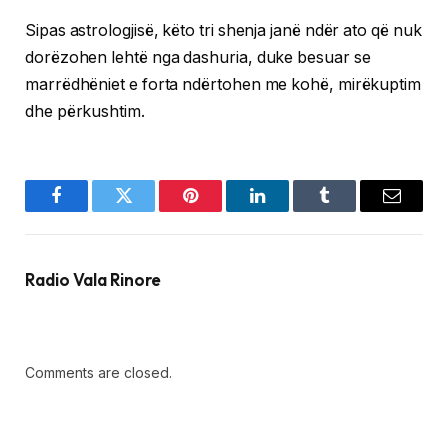
Sipas astrologjisë, këto tri shenja janë ndër ato që nuk
dorëzohen lehtë nga dashuria, duke besuar se
marrëdhëniet e forta ndërtohen me kohë, mirëkuptim
dhe përkushtim.
Facebook
Twitter
Pinterest
LinkedIn
Tumblr
Email
Radio Vala Rinore
Comments are closed.