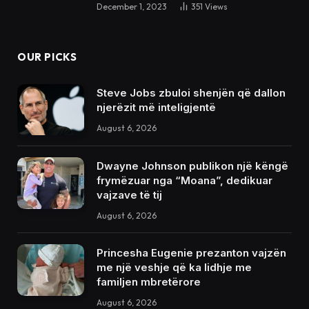
December 1, 2023
351
Views
OUR PICKS
Steve Jobs zbuloi shenjën që dallon
njerëzit më inteligjentë
August 6, 2026
Dwayne Johnson publikon një këngë
frymëzuar nga “Moana”, dedikuar
vajzave të tij
August 6, 2026
Princesha Eugenie prezanton vajzën
me një veshje që ka lidhje me
familjen mbretërore
August 6, 2026