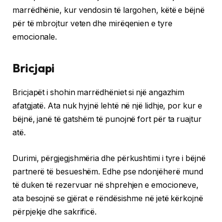
marrëdhënie, kur vendosin të largohen, këtë e bëjnë
për të mbrojtur veten dhe mirëqenien e tyre
emocionale.
Bricjapi
Bricjapët i shohin marrëdhëniet si një angazhim
afatgjatë. Ata nuk hyjnë lehtë në një lidhje, por kur e
bëjnë, janë të gatshëm të punojnë fort për ta ruajtur
atë.
Durimi, përgjegjshmëria dhe përkushtimi i tyre i bëjnë
partnerë të besueshëm. Edhe pse ndonjëherë mund
të duken të rezervuar në shprehjen e emocioneve,
ata besojnë se gjërat e rëndësishme në jetë kërkojnë
përpjekje dhe sakrificë.