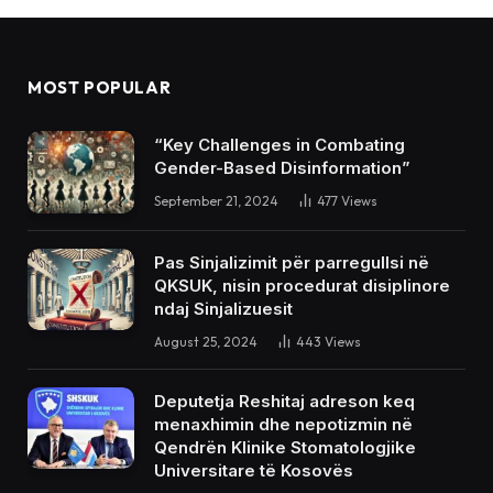
MOST POPULAR
“Key Challenges in Combating
Gender-Based Disinformation”
September 21, 2024
477
Views
Pas Sinjalizimit për parregullsi në
QKSUK, nisin procedurat disiplinore
ndaj Sinjalizuesit
August 25, 2024
443
Views
Deputetja Reshitaj adreson keq
menaxhimin dhe nepotizmin në
Qendrën Klinike Stomatologjike
Universitare të Kosovës