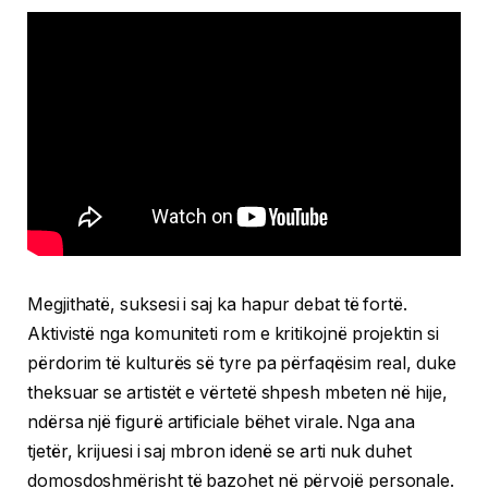
Megjithatë, suksesi i saj ka hapur debat të fortë.
Aktivistë nga komuniteti rom e kritikojnë projektin si
përdorim të kulturës së tyre pa përfaqësim real, duke
theksuar se artistët e vërtetë shpesh mbeten në hije,
ndërsa një figurë artificiale bëhet virale. Nga ana
tjetër, krijuesi i saj mbron idenë se arti nuk duhet
domosdoshmërisht të bazohet në përvojë personale.