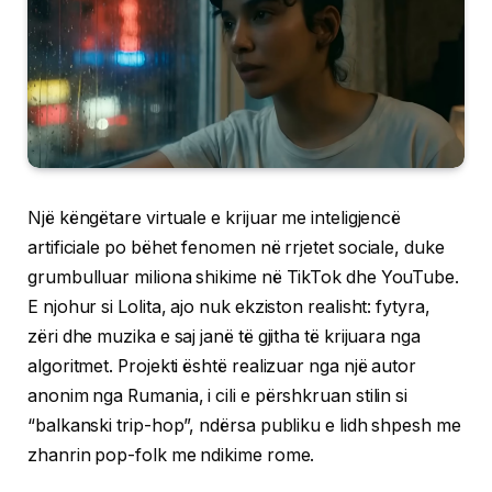
Një këngëtare virtuale e krijuar me inteligjencë
artificiale po bëhet fenomen në rrjetet sociale, duke
grumbulluar miliona shikime në TikTok dhe YouTube.
E njohur si Lolita, ajo nuk ekziston realisht: fytyra,
zëri dhe muzika e saj janë të gjitha të krijuara nga
algoritmet. Projekti është realizuar nga një autor
anonim nga Rumania, i cili e përshkruan stilin si
“balkanski trip-hop”, ndërsa publiku e lidh shpesh me
zhanrin pop-folk me ndikime rome.