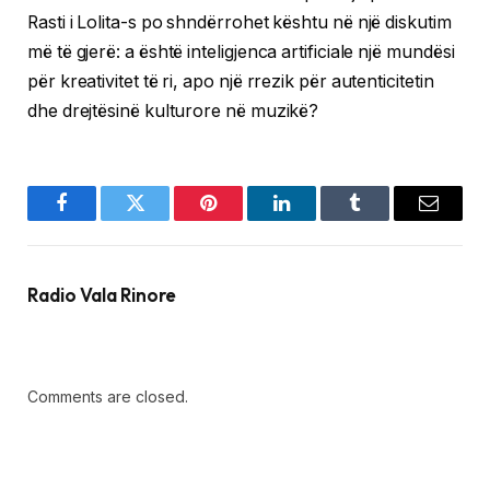
Rasti i Lolita-s po shndërrohet kështu në një diskutim
më të gjerë: a është inteligjenca artificiale një mundësi
për kreativitet të ri, apo një rrezik për autenticitetin
dhe drejtësinë kulturore në muzikë?
Facebook
Twitter
Pinterest
LinkedIn
Tumblr
Email
Radio Vala Rinore
Comments are closed.