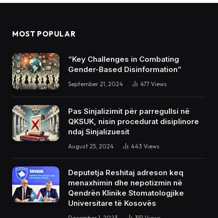
MOST POPULAR
“Key Challenges in Combating
Gender-Based Disinformation”
September 21, 2024
477
Views
Pas Sinjalizimit për parregullsi në
QKSUK, nisin procedurat disiplinore
ndaj Sinjalizuesit
August 25, 2024
443
Views
Deputetja Reshitaj adreson keq
menaxhimin dhe nepotizmin në
Qendrën Klinike Stomatologjike
Universitare të Kosovës
December 1, 2023
351
Views