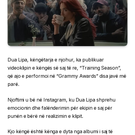
Dua Lipa, këngëtarja e njohur, ka publikuar
videoklipin e këngës së saj të re, “Training Season”,
që ajo e performoi në “Grammy Awards” disa javë më
parë.
Njoftimi u bë në Instagram, ku Dua Lipa shprehu
emocionin dhe falënderimin për ekipin e saj për
punën e bërë në realizimin e klipit.
Kjo këngë është kënga e dyta nga albumi i saj të