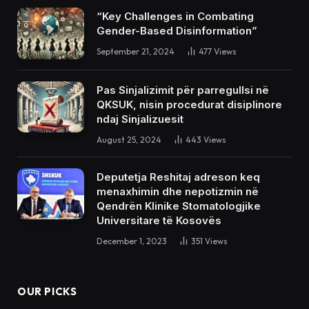
“Key Challenges in Combating
Gender-Based Disinformation”
September 21, 2024
477
Views
Pas Sinjalizimit për parregullsi në
QKSUK, nisin procedurat disiplinore
ndaj Sinjalizuesit
August 25, 2024
443
Views
Deputetja Reshitaj adreson keq
menaxhimin dhe nepotizmin në
Qendrën Klinike Stomatologjike
Universitare të Kosovës
December 1, 2023
351
Views
OUR PICKS