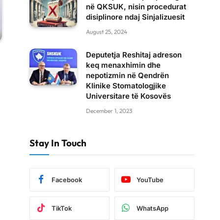
në QKSUK, nisin procedurat
disiplinore ndaj Sinjalizuesit
August 25, 2024
Deputetja Reshitaj adreson
keq menaxhimin dhe
nepotizmin në Qendrën
Klinike Stomatologjike
Universitare të Kosovës
December 1, 2023
Stay In Touch
Facebook
YouTube
TikTok
WhatsApp