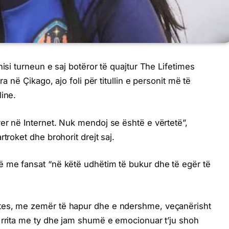
nisi turneun e saj botëror të quajtur The Lifetimes
ra në Çikago, ajo foli për titullin e personit më të
line.
er në Internet. Nuk mendoj se është e vërtetë”,
troket dhe brohorit drejt saj.
ë me fansat “në këtë udhëtim të bukur dhe të egër të
tes, me zemër të hapur dhe e ndershme, veçanërisht
 rrita me ty dhe jam shumë e emocionuar t’ju shoh