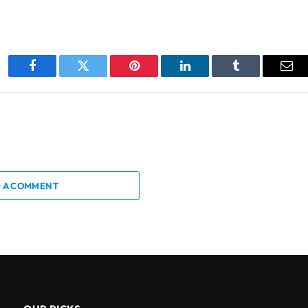
Facebook
Twitter
Pinterest
LinkedIn
Tumblr
Ema
 A COMMENT