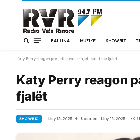
BALLINA
MUZIKE
SHOWBIZ
T
Katy Perry reagon pas kritikave në rrjet, habit me fjalët
Katy Perry reagon pa
fjalët
May 15, 2025
Updated:
May 15, 2025
1
SHOWBIZ