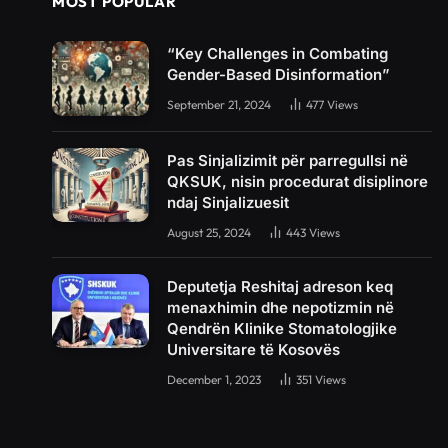
MOST POPULAR
“Key Challenges in Combating
Gender-Based Disinformation”
September 21, 2024
477
Views
Pas Sinjalizimit për parregullsi në
QKSUK, nisin procedurat disiplinore
ndaj Sinjalizuesit
August 25, 2024
443
Views
Deputetja Reshitaj adreson keq
menaxhimin dhe nepotizmin në
Qendrën Klinike Stomatologjike
Universitare të Kosovës
December 1, 2023
351
Views