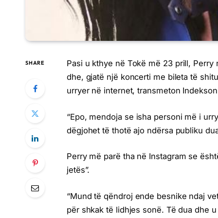
Pasi u kthye në Tokë më 23 prill, Perry 
SHARE
dhe, gjatë një koncerti me bileta të shitu
urryer në internet, transmeton Indekson
“Epo, mendoja se isha personi më i urry
dëgjohet të thotë ajo ndërsa publiku duar
Perry më parë tha në Instagram se ësht
jetës”.
“Mund të qëndroj ende besnike ndaj ve
për shkak të lidhjes sonë. Të dua dhe u