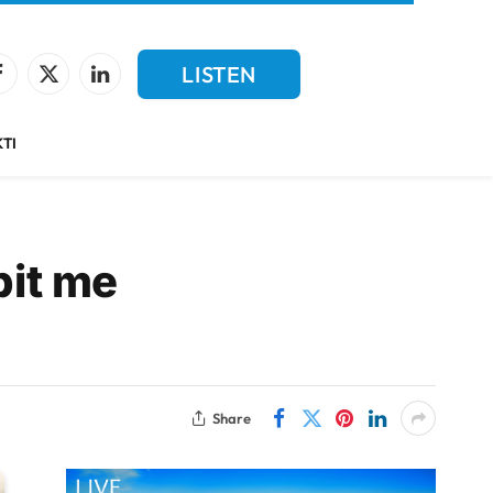
LISTEN
Facebook
X
LinkedIn
(Twitter)
LIVE
TI
bit me
Share