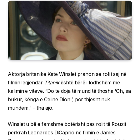
Aktorja britanike Kate Winslet pranon se roli i saj në
filmin legjendar
Titanik
është bërë i lodhshëm me
kalimin e viteve. “Do të doja të mund të thosha ‘Oh, sa
bukur, kënga e Celine Dion!’, por thjesht nuk
mundem,” – tha ajo.
Winslet u bë e famshme botërisht pas rolit të Rouzit
përkrah Leonardos DiCaprio në filmin e James