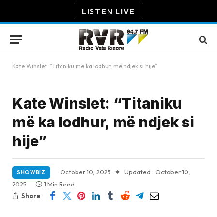
LISTEN LIVE
Kate Winslet: “Titaniku më ka lodhur, më ndjek si hije”
Kate Winslet: “Titaniku
më ka lodhur, më ndjek si
hije”
October 10, 2025
Updated:
October 10,
SHOWBIZ
2025
1 Min Read
Share