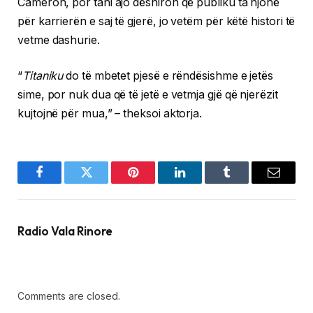
Cameron, por tani ajo dëshiron që publiku ta njohë
për karrierën e saj të gjerë, jo vetëm për këtë histori të
vetme dashurie.
“
Titaniku
do të mbetet pjesë e rëndësishme e jetës
sime, por nuk dua që të jetë e vetmja gjë që njerëzit
kujtojnë për mua,” – theksoi aktorja.
Facebook
Twitter
Pinterest
LinkedIn
Tumblr
Email
Radio Vala Rinore
Comments are closed.