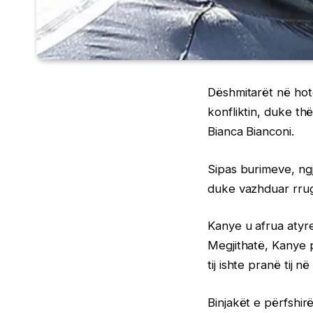
Dëshmitarët në hot
konfliktin, duke th
Bianca Bianconi.
Sipas burimeve, ngj
duke vazhduar rrugë
Kanye u afrua atyre 
Megjithatë, Kanye p
tij ishte pranë tij në
Binjakët e përfshir