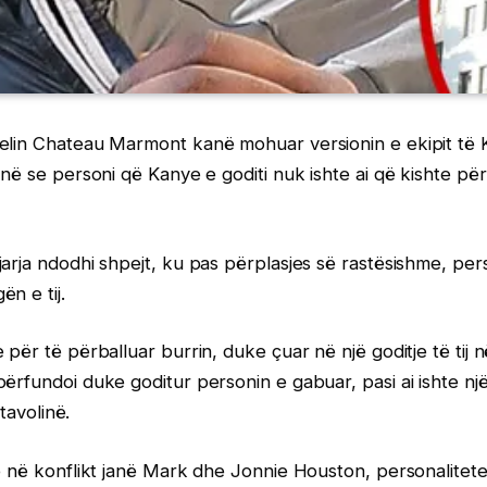
elin Chateau Marmont kanë mohuar versionin e ekipit të
ënë se personi që Kanye e goditi nuk ishte ai që kishte për
arja ndodhi shpejt, ku pas përplasjes së rastësishme, pers
n e tij.
për të përballuar burrin, duke çuar në një goditje të tij n
ërfundoi duke goditur personin e gabuar, pasi ai ishte një b
 tavolinë.
ë në konflikt janë Mark dhe Jonnie Houston, personalitete