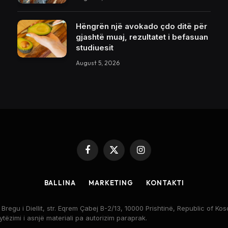
Hëngrën një avokado çdo ditë për
gjashtë muaj, rezultatet i befasuan
studiuesit
August 5, 2026
Facebook
X
Instagram
(Twitter)
BALLINA
MARKETING
KONTAKTI
egu i Diellit, str. Eqrem Çabej B-2/13, 10000 Prishtinë, Republic of 
rytëzimi i asnjë materiali pa autorizim paraprak.