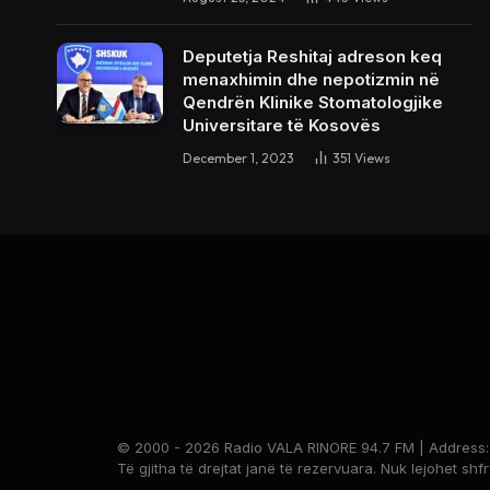
Deputetja Reshitaj adreson keq
menaxhimin dhe nepotizmin në
Qendrën Klinike Stomatologjike
Universitare të Kosovës
December 1, 2023
351
Views
© 2000 - 2026 Radio VALA RINORE 94.7 FM | Address: Br
Të gjitha të drejtat janë të rezervuara. Nuk lejohet shf