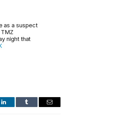
e as a suspect
. TMZ
y night that
X
LinkedIn
Tumblr
Email