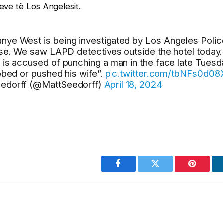
eve të Los Angelesit.
ye West is being investigated by Los Angeles Polic
ase. We saw LAPD detectives outside the hotel today
is accused of punching a man in the face late Tuesda
bbed or pushed his wife”.
pic.twitter.com/tbNFs0d08
edorff (@MattSeedorff)
April 18, 2024
Facebook
Twitter
Pinterest