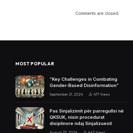
Comments are closed.
MOST POPULAR
“Key Challenges in Combating
Gender-Based Disinformation”
September 21, 2024
477
Views
Pas Sinjalizimit për parregullsi në
QKSUK, nisin procedurat
disiplinore ndaj Sinjalizuesit
August 25, 2024
443
Views