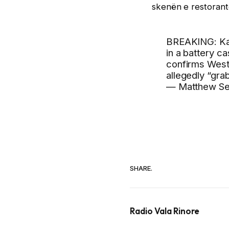
skenën e restorant
BREAKING: Kan
in a battery c
confirms West 
allegedly “gra
— Matthew Se
SHARE.
Radio Vala Rinore