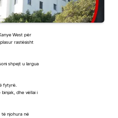
 Kanye West për
plasur rastësisht
oni shpejt u largua
ë fytyrë.
injak, dhe vëllai i
 të njohura në