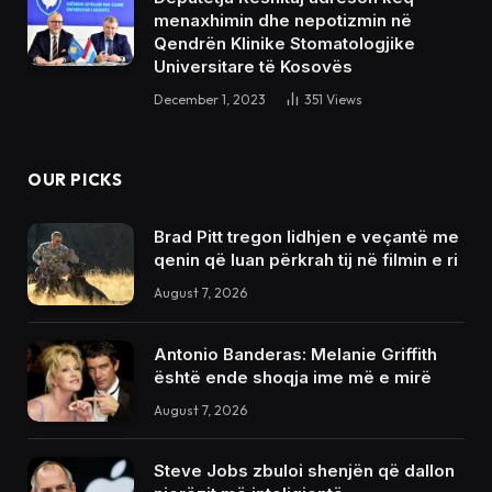
menaxhimin dhe nepotizmin në
Qendrën Klinike Stomatologjike
Universitare të Kosovës
December 1, 2023
351
Views
OUR PICKS
Brad Pitt tregon lidhjen e veçantë me
qenin që luan përkrah tij në filmin e ri
August 7, 2026
Antonio Banderas: Melanie Griffith
është ende shoqja ime më e mirë
August 7, 2026
Steve Jobs zbuloi shenjën që dallon