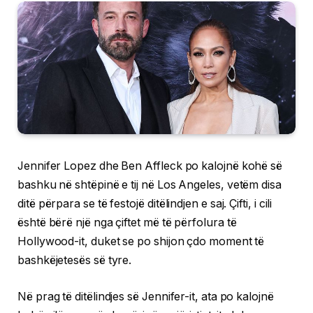
Jennifer Lopez dhe Ben Affleck po kalojnë kohë së
bashku në shtëpinë e tij në Los Angeles, vetëm disa
ditë përpara se të festojë ditëlindjen e saj. Çifti, i cili
është bërë një nga çiftet më të përfolura të
Hollywood-it, duket se po shijon çdo moment të
bashkëjetesës së tyre.
Në prag të ditëlindjes së Jennifer-it, ata po kalojnë