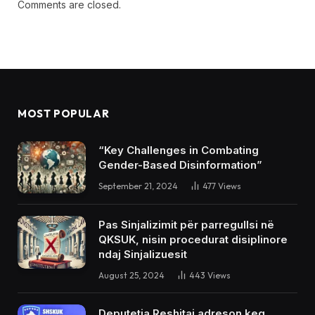
Comments are closed.
MOST POPULAR
“Key Challenges in Combating
Gender-Based Disinformation”
September 21, 2024
477
Views
Pas Sinjalizimit për parregullsi në
QKSUK, nisin procedurat disiplinore
ndaj Sinjalizuesit
August 25, 2024
443
Views
Deputetja Reshitaj adreson keq