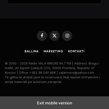
Facebook
X
Instagram
(Twitter)
BALLINA
MARKETING
KONTAKTI
© 2000 - 2026 Radio VALA RINORE 94.7 FM | Address: Bregu i
Diellit, str. Eqrem Çabej B-2/13, 10000 Prishtinë, Republic of
Kosovo | Office +383 38 240 888 | valarinore@yahoo.com
Të gjitha të drejtat janë të rezervuara. Nuk lejohet shfrytëzimi i
asnjë materiali pa autorizim paraprak.
Exit mobile version