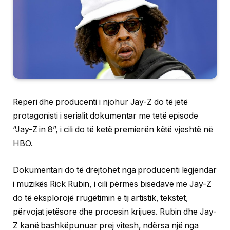
Reperi dhe producenti i njohur Jay-Z do të jetë
protagonisti i serialit dokumentar me tetë episode
“Jay-Z in 8”, i cili do të ketë premierën këtë vjeshtë në
HBO.
Dokumentari do të drejtohet nga producenti legjendar
i muzikës Rick Rubin, i cili përmes bisedave me Jay-Z
do të eksplorojë rrugëtimin e tij artistik, tekstet,
përvojat jetësore dhe procesin krijues. Rubin dhe Jay-
Z kanë bashkëpunuar prej vitesh, ndërsa një nga