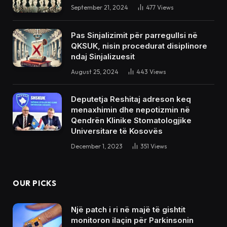
September 21, 2024
477
Views
Pas Sinjalizimit për parregullsi në
QKSUK, nisin procedurat disiplinore
ndaj Sinjalizuesit
August 25, 2024
443
Views
Deputetja Reshitaj adreson keq
menaxhimin dhe nepotizmin në
Qendrën Klinike Stomatologjike
Universitare të Kosovës
December 1, 2023
351
Views
OUR PICKS
Një patch i ri në majë të gishtit
monitoron ilaçin për Parkinsonin