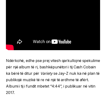
Ndërkohë, edhe pse prej vitesh qarkullojnë spekulime
për një album të ri, bashkëpunëtori i tij Cash Cobain
ka bërë të ditur për
Variety
se Jay-Z nuk ka në plan të
publikojë muzikë të re në një të ardhme të afërt.
Albumi i tij i fundit mbetet “4:44”, i publikuar në vitin
2017.