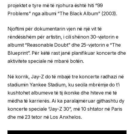
projektet e tyre më të njohura është hiti “99
Problems” nga albumi “The Black Album” (2003).
Njoftimi për dokumentarin vjen në një vit të
rëndësishëm për artistin, i cili shënon 30-vjetorin e
albumit “Reasonable Doubt” dhe 25-vjetorin e “The
Blueprint”. Për këtë rast janë planifikuar koncerte dhe
aktivitete speciale në mbarë botën.
Në korrik, Jay-Z do të mbajë tre koncerte radhazi në
stadiumin Yankee Stadium, ku secila mbrëmje do t’i
kushtohet albumeve të tij ikonike dhe hiteve më të
mëdha të karrierës. Ai ka paralajmëruar gjithashtu dy
koncerte speciale “Jay-Z 30”, më 10 shtator në Paris
dhe më 23 tetor në Los Anxhelos.