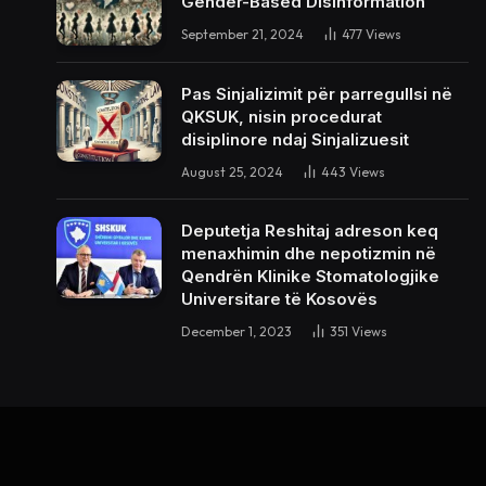
Gender-Based Disinformation”
September 21, 2024
477
Views
Pas Sinjalizimit për parregullsi në
QKSUK, nisin procedurat
disiplinore ndaj Sinjalizuesit
August 25, 2024
443
Views
Deputetja Reshitaj adreson keq
menaxhimin dhe nepotizmin në
Qendrën Klinike Stomatologjike
Universitare të Kosovës
December 1, 2023
351
Views