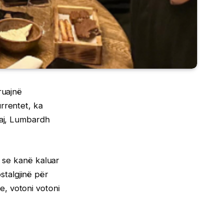
ruajnë
rrentet, ka
saj, Lumbardh
t se kanë kaluar
talgjinë për
, votoni votoni