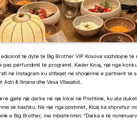
 edicionit të dytë të Big Brother VIP Kosova vazhdojnë të 
 pas përfundimit të programit. Kader Kicaj, një nga konku
rafi në Instagram ku shfaqet në shoqërinë e partnerit të 
it Adri & Iliriana dhe Vesa Vllasaliut.
rrë gjatë një darke në një lokal në Prishtinë, ku ata duke
e së bashku. Në një nga postimet, Kicaj ka shprehur nos
në e Big Brother, me mbishkrimin: “Darka e të nominuarve