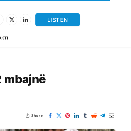
LISTEN
Facebook
X
LinkedIn
(Twitter)
LIVE
AKTI
2 mbajnë
Share