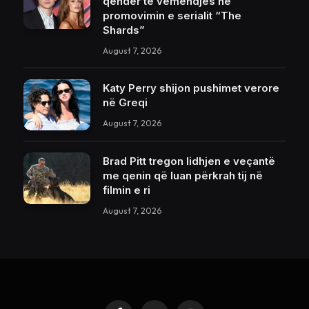
qendër të vëmendjes në
promovimin e serialit “The
Shards”
August 7, 2026
Katy Perry shijon pushimet verore
në Greqi
August 7, 2026
Brad Pitt tregon lidhjen e veçantë
me qenin që luan përkrah tij në
filmin e ri
August 7, 2026