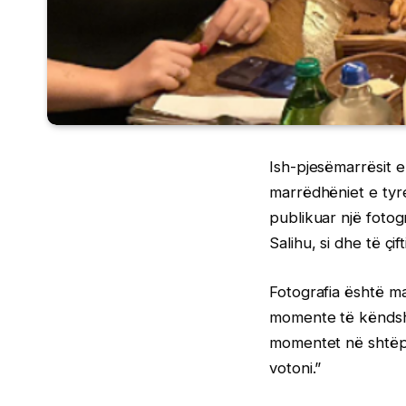
Ish-pjesëmarrësit e
marrëdhëniet e tyre
publikuar një fotog
Salihu, si dhe të çift
Fotografia është ma
momente të këndshm
momentet në shtëpi
votoni.”