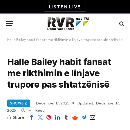
LISTEN LIVE
Halle Bailey habit fansat me rikthimin e linjave trupore pas shtatzënisë
Halle Bailey habit fansat
me rikthimin e linjave
trupore pas shtatzënisë
December 17, 2025
Updated:
December 17,
SHOWBIZ
2025
1 Min Read
Share