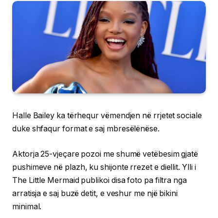
Halle Bailey ka tërhequr vëmendjen në rrjetet sociale
duke shfaqur format e saj mbresëlënëse.
Aktorja 25-vjeçare pozoi me shumë vetëbesim gjatë
pushimeve në plazh, ku shijonte rrezet e diellit. Ylli i
The Little Mermaid publikoi disa foto pa filtra nga
arratisja e saj buzë detit, e veshur me një bikini
minimal.