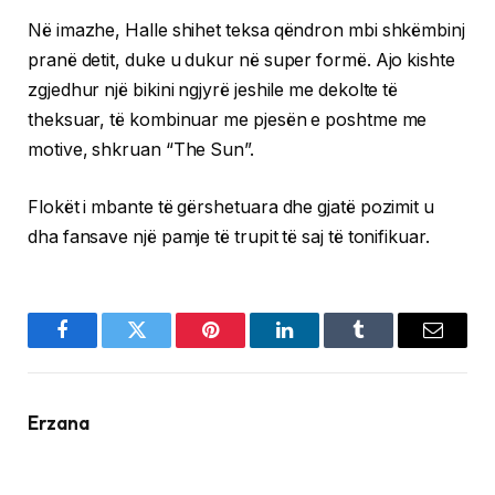
Në imazhe, Halle shihet teksa qëndron mbi shkëmbinj
pranë detit, duke u dukur në super formë. Ajo kishte
zgjedhur një bikini ngjyrë jeshile me dekolte të
theksuar, të kombinuar me pjesën e poshtme me
motive, shkruan “The Sun”.
Flokët i mbante të gërshetuara dhe gjatë pozimit u
dha fansave një pamje të trupit të saj të tonifikuar.
Facebook
Twitter
Pinterest
LinkedIn
Tumblr
Email
Erzana