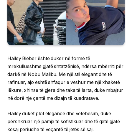
Hailey Bieber është duker në formë të
mrekullueshme gjatë shtatzënisë, ndërsa mbërriti për
darkë në Nobu Malibu. Me një stil elegant dhe të
rafinuar, ajo është shfaqur e veshur me një xhaketë
lëkure, xhinse të gjera dhe taka të larta, duke mbajtur
në dorë një çantë me dizajn të kuadratave.
Hailey duket plot elegancë dhe vetëbesim, duke
përshkruar një pamje të sofistikuar dhe të qetë gjatë
kësaj periudhe të veçantë të jetës së saj.