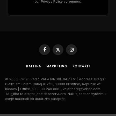
our
Privacy Policy
agreement.
Facebook
X
Instagram
(Twitter)
BALLINA
MARKETING
KONTAKTI
© 2000 - 2026 Radio VALA RINORE 94.7 FM | Address: Bregu i
Diellit, str. Eqrem Çabej B-2/13, 10000 Prishtinë, Republic of
Kosovo | Office +383 38 240 888 | valarinore@yahoo.com
Të gjitha të drejtat janë të rezervuara. Nuk lejohet shfrytëzimi i
asnjë materiali pa autorizim paraprak.