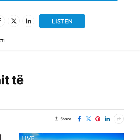
LISTEN
Facebook
X
LinkedIn
(Twitter)
LIVE
TI
t të
Share