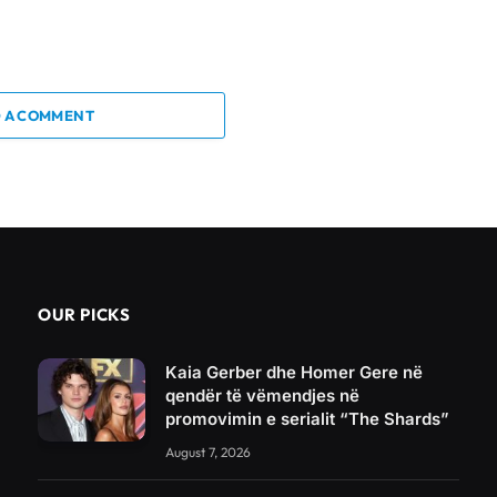
 A COMMENT
OUR PICKS
Kaia Gerber dhe Homer Gere në
qendër të vëmendjes në
promovimin e serialit “The Shards”
August 7, 2026