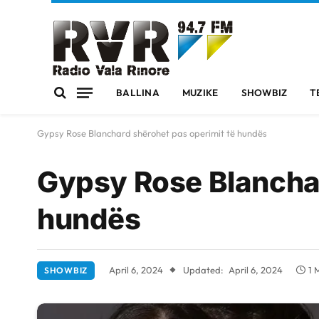
BALLINA
MUZIKE
SHOWBIZ
T
Gypsy Rose Blanchard shërohet pas operimit të hundës
Gypsy Rose Blanchar
hundës
April 6, 2024
Updated:
April 6, 2024
1 
SHOWBIZ