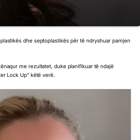
plastikës dhe septoplastikës për të ndryshuar pamjen
ënaqur me rezultatet, duke planifikuar të ndajë
ter Lock Up” këtë verë.