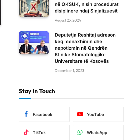
në QKSUK, nisin procedurat
disiplinore ndaj Sinjalizuesit
August 25, 2024
Deputetja Reshitaj adreson
keq menaxhimin dhe
nepotizmin në Qendrën
Klinike Stomatologjike
Universitare të Kosovës
December 1, 2023
Stay In Touch
Facebook
YouTube
TikTok
WhatsApp