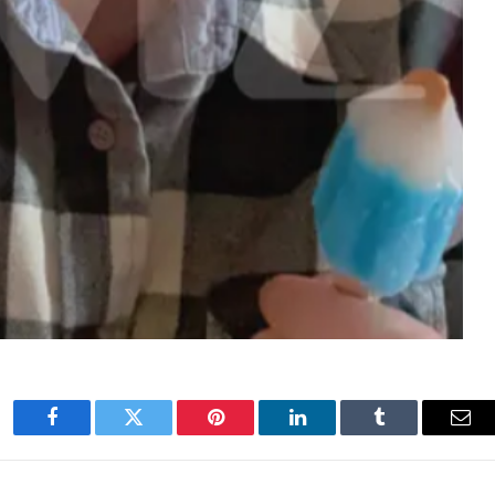
Facebook
Twitter
Pinterest
LinkedIn
Tumblr
Ema