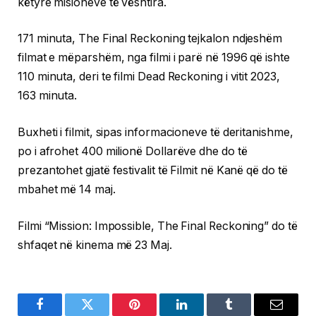
këtyre misioneve të vështira.
171 minuta, The Final Reckoning tejkalon ndjeshëm
filmat e mëparshëm, nga filmi i parë në 1996 që ishte
110 minuta, deri te filmi Dead Reckoning i vitit 2023,
163 minuta.
Buxheti i filmit, sipas informacioneve të deritanishme,
po i afrohet 400 milionë Dollarëve dhe do të
prezantohet gjatë festivalit të Filmit në Kanë që do të
mbahet më 14 maj.
Filmi “Mission: Impossible, The Final Reckoning” do të
shfaqet në kinema më 23 Maj.
Facebook
Twitter
Pinterest
LinkedIn
Tumblr
Email