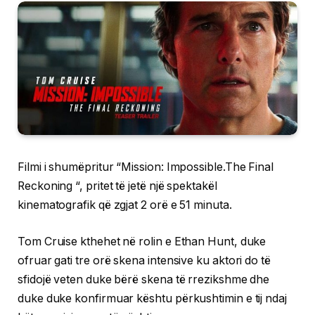
Filmi i shumëpritur “Mission: Impossible.The Final
Reckoning “, pritet të jetë një spektakël
kinematografik që zgjat 2 orë e 51 minuta.
Tom Cruise kthehet në rolin e Ethan Hunt, duke
ofruar gati tre orë skena intensive ku aktori do të
sfidojë veten duke bërë skena të rrezikshme dhe
duke duke konfirmuar kështu përkushtimin e tij ndaj