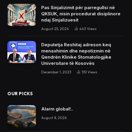
Pas Sinjalizimit për parregullsi në
QKSUK, nisin procedurat disiplinore
ndaj Sinjalizuesit
August 25, 2024
443
Views
Deputetja Reshitaj adreson keq
menaxhimin dhe nepotizmin në
Qendrën Klinike Stomatologjike
Universitare të Kosovës
December 1, 2023
351
Views
OUR PICKS
Alarm global!..
August 8, 2026