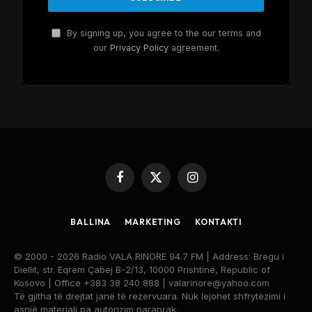
By signing up, you agree to the our terms and
our
Privacy Policy
agreement.
Facebook
X
Instagram
(Twitter)
BALLINA
MARKETING
KONTAKTI
© 2000 - 2026 Radio VALA RINORE 94.7 FM | Address: Bregu i
Diellit, str. Eqrem Çabej B-2/13, 10000 Prishtinë, Republic of
Kosovo | Office +383 38 240 888 | valarinore@yahoo.com
Të gjitha të drejtat janë të rezervuara. Nuk lejohet shfrytëzimi i
asnjë materiali pa autorizim paraprak.