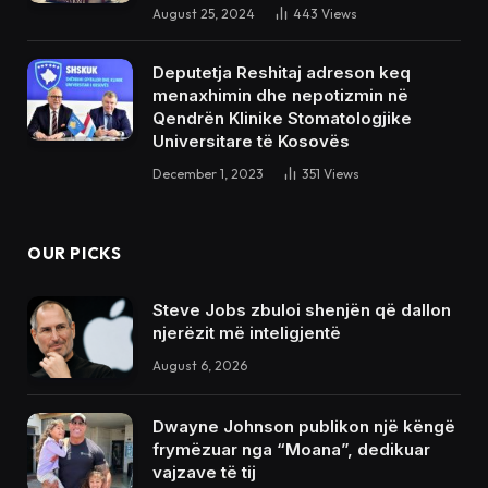
August 25, 2024
443
Views
Deputetja Reshitaj adreson keq
menaxhimin dhe nepotizmin në
Qendrën Klinike Stomatologjike
Universitare të Kosovës
December 1, 2023
351
Views
OUR PICKS
Steve Jobs zbuloi shenjën që dallon
njerëzit më inteligjentë
August 6, 2026
Dwayne Johnson publikon një këngë
frymëzuar nga “Moana”, dedikuar
vajzave të tij