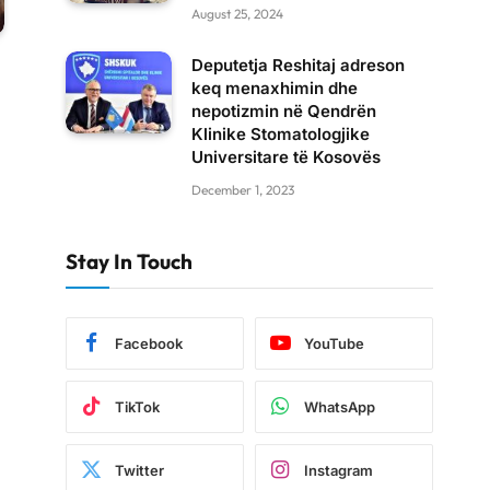
August 25, 2024
Deputetja Reshitaj adreson
keq menaxhimin dhe
nepotizmin në Qendrën
Klinike Stomatologjike
Universitare të Kosovës
December 1, 2023
Stay In Touch
Facebook
YouTube
TikTok
WhatsApp
Twitter
Instagram