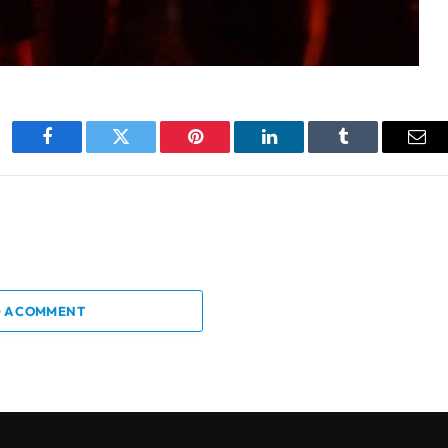
Facebook
Twitter
Pinterest
LinkedIn
Tumblr
Ema
 A COMMENT