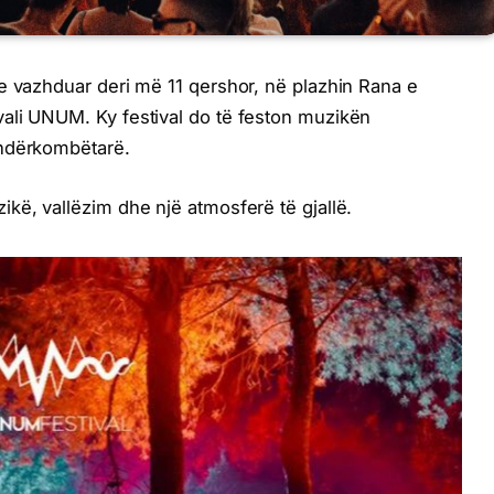
e vazhduar deri më 11 qershor, në plazhin Rana e
ali UNUM. Ky festival do të feston muzikën
 ndërkombëtarë.
kë, vallëzim dhe një atmosferë të gjallë.