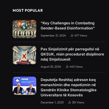
MOST POPULAR
“Key Challenges in Combating
Gender-Based Disinformation”
September 21, 2024
477
Views
Pas Sinjalizimit për parregullsi në
QKSUK, nisin procedurat disiplinore
ndaj Sinjalizuesit
August 25, 2024
443
Views
Deputetja Reshitaj adreson keq
menaxhimin dhe nepotizmin në
Qendrën Klinike Stomatologjike
Universitare të Kosovës
December 1, 2023
351
Views