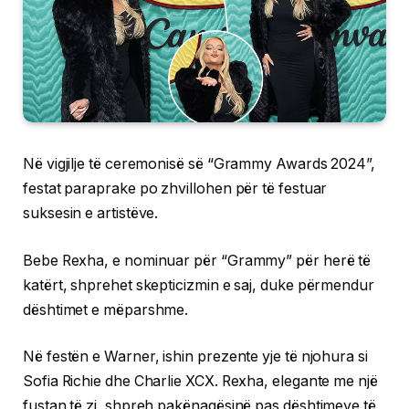
Në vigjilje të ceremonisë së “Grammy Awards 2024”,
festat paraprake po zhvillohen për të festuar
suksesin e artistëve.
Bebe Rexha, e nominuar për “Grammy” për herë të
katërt, shprehet skepticizmin e saj, duke përmendur
dështimet e mëparshme.
Në festën e Warner, ishin prezente yje të njohura si
Sofia Richie dhe Charlie XCX. Rexha, elegante me një
fustan të zi, shpreh pakënaqësinë pas dështimeve të