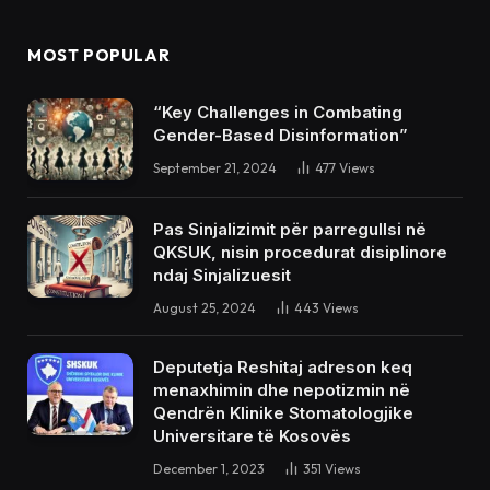
MOST POPULAR
“Key Challenges in Combating
Gender-Based Disinformation”
September 21, 2024
477
Views
Pas Sinjalizimit për parregullsi në
QKSUK, nisin procedurat disiplinore
ndaj Sinjalizuesit
August 25, 2024
443
Views
Deputetja Reshitaj adreson keq
menaxhimin dhe nepotizmin në
Qendrën Klinike Stomatologjike
Universitare të Kosovës
December 1, 2023
351
Views