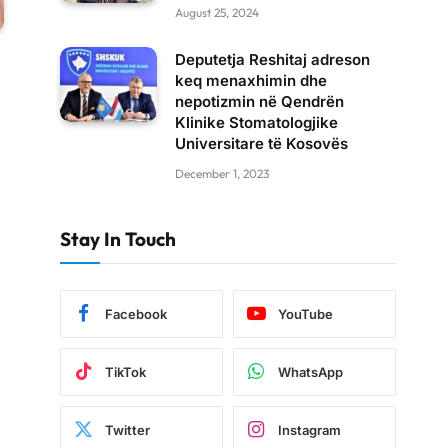
August 25, 2024
Deputetja Reshitaj adreson
keq menaxhimin dhe
nepotizmin në Qendrën
Klinike Stomatologjike
Universitare të Kosovës
December 1, 2023
Stay In Touch
Facebook
YouTube
TikTok
WhatsApp
Twitter
Instagram