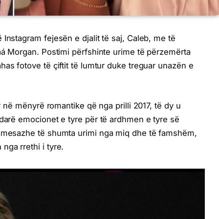
Instagram fejesën e djalit të saj, Caleb, me të
yaá Morgan. Postimi përfshinte urime të përzemërta
as fotove të çiftit të lumtur duke treguar unazën e
ur në mënyrë romantike që nga prilli 2017, të dy u
ndarë emocionet e tyre për të ardhmen e tyre së
ri mesazhe të shumta urimi nga miq dhe të famshëm,
ga rrethi i tyre.