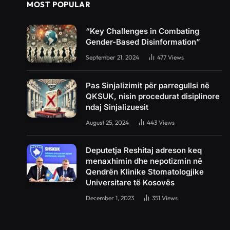
MOST POPULAR
“Key Challenges in Combating
Gender-Based Disinformation”
September 21, 2024
477
Views
Pas Sinjalizimit për parregullsi në
QKSUK, nisin procedurat disiplinore
ndaj Sinjalizuesit
August 25, 2024
443
Views
Deputetja Reshitaj adreson keq
menaxhimin dhe nepotizmin në
Qendrën Klinike Stomatologjike
Universitare të Kosovës
December 1, 2023
351
Views