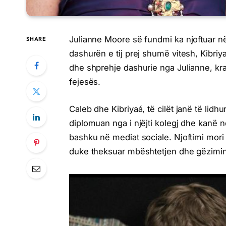
Julianne Moore së fundmi ka njoftuar në 
SHARE
dashurën e tij prej shumë vitesh, Kibri
dhe shprehje dashurie nga Julianne, krah
fejesës.
Caleb dhe Kibriyaá, të cilët janë të lidh
diplomuan nga i njëjti kolegj dhe kanë 
bashku në mediat sociale. Njoftimi mo
duke theksuar mbështetjen dhe gëzimin n