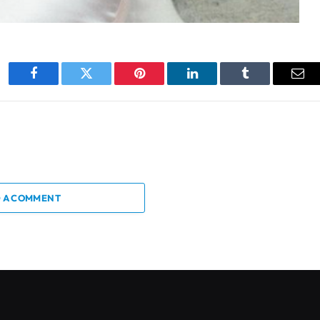
Facebook
Twitter
Pinterest
LinkedIn
Tumblr
Ema
 A COMMENT