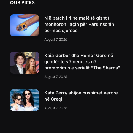
OUR PICKS
Një patch i ri në majë të gishtit
monitoron ilaçin për Parkinsonin
përmes djersës
August 7, 2026
Kaia Gerber dhe Homer Gere në
qendër të vëmendjes në
promovimin e serialit “The Shards”
August 7, 2026
Katy Perry shijon pushimet verore
në Greqi
August 7, 2026