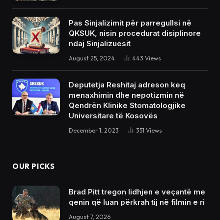
Pas Sinjalizimit për parregullsi në
QKSUK, nisin procedurat disiplinore
ndaj Sinjalizuesit
August 25, 2024
443
Views
Deputetja Reshitaj adreson keq
menaxhimin dhe nepotizmin në
Qendrën Klinike Stomatologjike
Universitare të Kosovës
December 1, 2023
351
Views
OUR PICKS
Brad Pitt tregon lidhjen e veçantë me
qenin që luan përkrah tij në filmin e ri
August 7, 2026