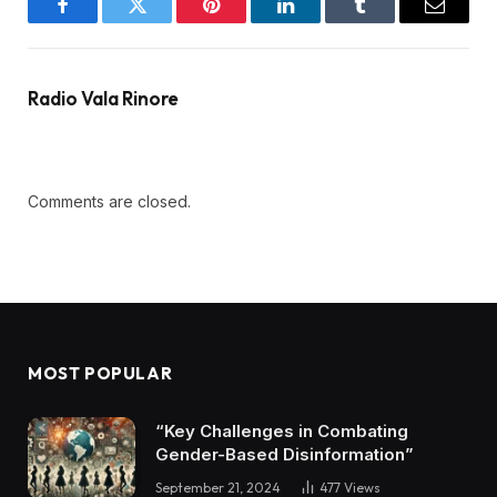
Facebook
Twitter
Pinterest
LinkedIn
Tumblr
Email
Radio Vala Rinore
Comments are closed.
MOST POPULAR
“Key Challenges in Combating
Gender-Based Disinformation”
September 21, 2024
477
Views