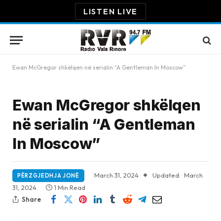
LISTEN LIVE
Ewan McGregor shkëlqen në serialin “A Gentleman In Moscow”
Ewan McGregor shkëlqen
në serialin “A Gentleman
In Moscow”
March 31, 2024
Updated:
March
PËRZGJEDHJA JONË
31, 2024
1 Min Read
Share