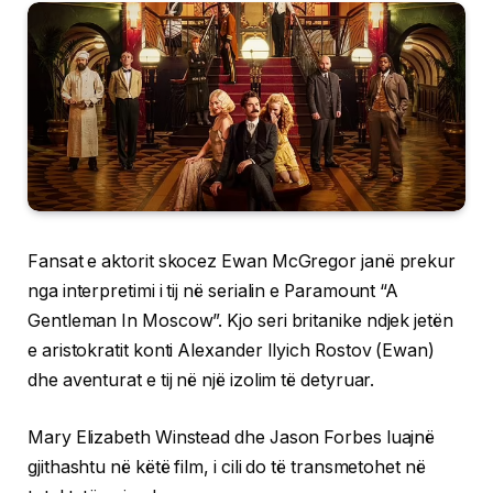
Fansat e aktorit skocez Ewan McGregor janë prekur
nga interpretimi i tij në serialin e Paramount “A
Gentleman In Moscow”. Kjo seri britanike ndjek jetën
e aristokratit konti Alexander Ilyich Rostov (Ewan)
dhe aventurat e tij në një izolim të detyruar.
Mary Elizabeth Winstead dhe Jason Forbes luajnë
gjithashtu në këtë film, i cili do të transmetohet në