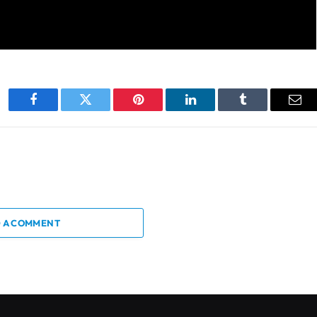
Facebook
Twitter
Pinterest
LinkedIn
Tumblr
Ema
 A COMMENT