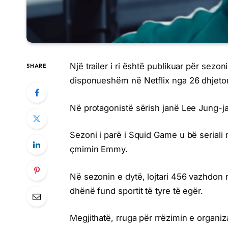
Një trailer i ri është publikuar për sezoni
SHARE
disponueshëm në Netflix nga 26 dhjetor
Në protagonistë sërish janë Lee Jung-
Sezoni i parë i Squid Game u bë seriali
çmimin Emmy.
Në sezonin e dytë, lojtari 456 vazhdon mis
dhënë fund sportit të tyre të egër.
Megjithatë, rruga për rrëzimin e organi