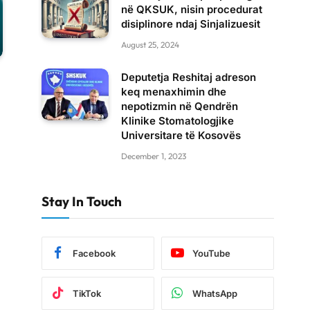
në QKSUK, nisin procedurat
disiplinore ndaj Sinjalizuesit
August 25, 2024
Deputetja Reshitaj adreson
keq menaxhimin dhe
nepotizmin në Qendrën
Klinike Stomatologjike
Universitare të Kosovës
December 1, 2023
Stay In Touch
Facebook
YouTube
TikTok
WhatsApp