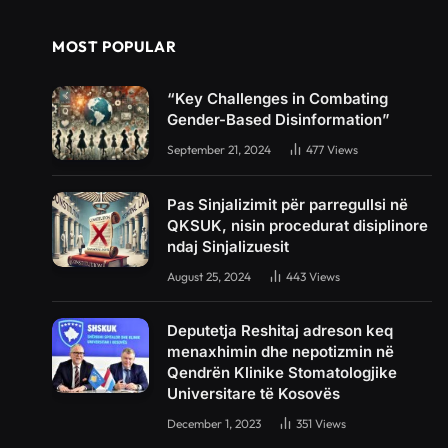
MOST POPULAR
“Key Challenges in Combating
Gender-Based Disinformation”
September 21, 2024
477
Views
Pas Sinjalizimit për parregullsi në
QKSUK, nisin procedurat disiplinore
ndaj Sinjalizuesit
August 25, 2024
443
Views
Deputetja Reshitaj adreson keq
menaxhimin dhe nepotizmin në
Qendrën Klinike Stomatologjike
Universitare të Kosovës
December 1, 2023
351
Views