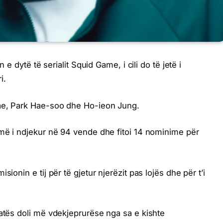
n e dytë të serialit Squid Game, i cili do të jetë i
i.
jae, Park Hae-soo dhe Ho-ieon Jung.
 më i ndjekur në 94 vende dhe fitoi 14 nominime për
ionin e tij për të gjetur njerëzit pas lojës dhe për t’i
zatës doli më vdekjeprurëse nga sa e kishte