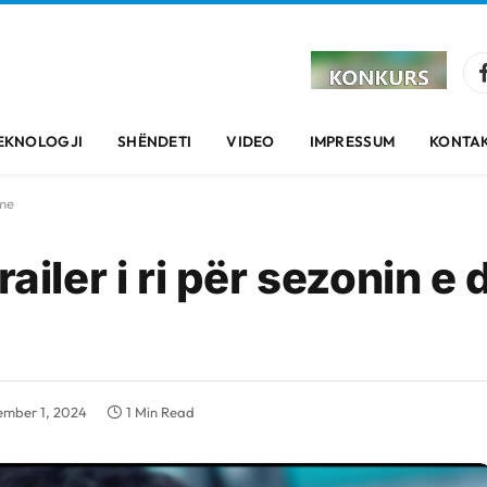
EKNOLOGJI
SHËNDETI
VIDEO
IMPRESSUM
KONTAK
ame
ailer i ri për sezonin e 
mber 1, 2024
1 Min Read