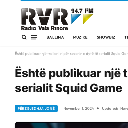
BALLINA
MUZIKE
SHOWBIZ
T
Është publikuar një trailer i ri për sezonin e dytë të serialit Squid G
Është publikuar një tr
serialit Squid Game
November 1, 2024
Updated:
Nove
PËRZGJEDHJA JONË