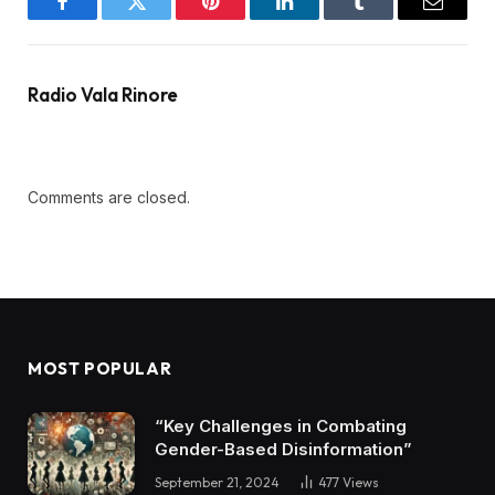
Facebook
Twitter
Pinterest
LinkedIn
Tumblr
Email
Radio Vala Rinore
Comments are closed.
MOST POPULAR
“Key Challenges in Combating
Gender-Based Disinformation”
September 21, 2024
477
Views