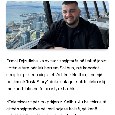
Ermal Fejzullahu ka nxituar shqiptarët në Itali të japin
votën e tyre për Muharrem Salihun, një kandidat
shqiptar për eurodeputet. Ai bëri këtë thirrje në një
postim në ‘InstaStory’, duke shfaqur solidaritetin e tij
me kandidatin në foton e tyre bashkë.
“Faleminderit për mikpritjen z. Salihu. Ju bëj thirrje të
gjithë shqiptarëve në verilindje të Italisë, që kanë