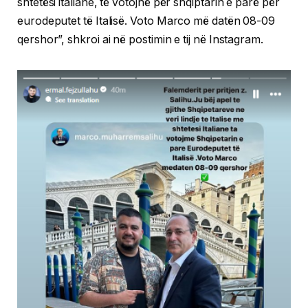
shtetësi italiane, të votojnë për shqiptarin e parë për
eurodeputet të Italisë. Voto Marco më datën 08-09
qershor”, shkroi ai në postimin e tij në Instagram.