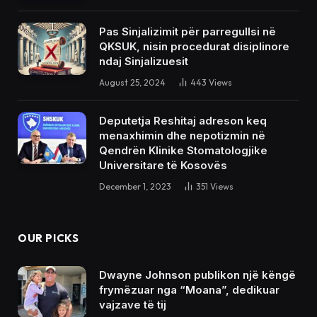
Pas Sinjalizimit për parregullsi në
QKSUK, nisin procedurat disiplinore
ndaj Sinjalizuesit
August 25, 2024
443
Views
Deputetja Reshitaj adreson keq
menaxhimin dhe nepotizmin në
Qendrën Klinike Stomatologjike
Universitare të Kosovës
December 1, 2023
351
Views
OUR PICKS
Dwayne Johnson publikon një këngë
frymëzuar nga “Moana”, dedikuar
vajzave të tij