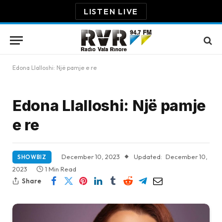
LISTEN LIVE
Edona Llalloshi: Një pamje e re
Edona Llalloshi: Një pamje
e re
December 10, 2023
Updated:
December 10,
SHOWBIZ
2023
1 Min Read
Share