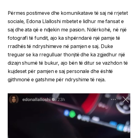
Përmes postimeve dhe komunikatave të saj në rrjetet
sociale, Edona Llalloshi mbetet e lidhur me fansat e
saj dhe ata që e ndjekin me pasion. Ndërkohë, në një
fotografì të fundit, ajo ka shpërndarë një pamje të
rradhës të ndryshimeve në pamjen e saj. Duke
treguar se ka rregulluar thonjtë dhe ka zgjedhur një
dizajn shumë të bukur, ajo bën të ditur se vazhdon të
kujdeset për pamjen e saj personale dhe është
gjithmonë e gatshme për ndryshime të reja.