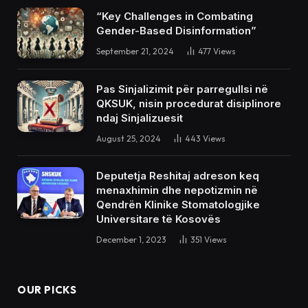
“Key Challenges in Combating
Gender-Based Disinformation”
September 21, 2024
477
Views
Pas Sinjalizimit për parregullsi në
QKSUK, nisin procedurat disiplinore
ndaj Sinjalizuesit
August 25, 2024
443
Views
Deputetja Reshitaj adreson keq
menaxhimin dhe nepotizmin në
Qendrën Klinike Stomatologjike
Universitare të Kosovës
December 1, 2023
351
Views
OUR PICKS