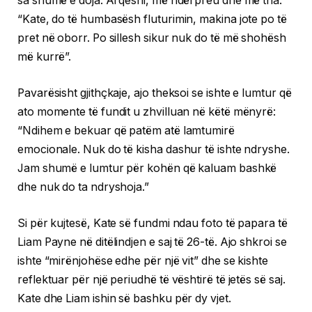
sa shumë e doja. Ai qeshi, më ndërpreu dhe më tha:
“Kate, do të humbasësh fluturimin, makina jote po të
pret në oborr. Po sillesh sikur nuk do të më shohësh
më kurrë”.
Pavarësisht gjithçkaje, ajo theksoi se ishte e lumtur që
ato momente të fundit u zhvilluan në këtë mënyrë:
“Ndihem e bekuar që patëm atë lamtumirë
emocionale. Nuk do të kisha dashur të ishte ndryshe.
Jam shumë e lumtur për kohën që kaluam bashkë
dhe nuk do ta ndryshoja.”
Si për kujtesë, Kate së fundmi ndau foto të papara të
Liam Payne në ditëlindjen e saj të 26-të. Ajo shkroi se
ishte “mirënjohëse edhe për një vit” dhe se kishte
reflektuar për një periudhë të vështirë të jetës së saj.
Kate dhe Liam ishin së bashku për dy vjet.