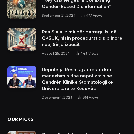
“Key Challenges in Combating
Gender-Based Disinformation”
September 21, 2024
477
Views
Pas Sinjalizimit për parregullsi në
QKSUK, nisin procedurat disiplinore
ndaj Sinjalizuesit
August 25, 2024
443
Views
Deputetja Reshitaj adreson keq
menaxhimin dhe nepotizmin në
Qendrën Klinike Stomatologjike
Universitare të Kosovës
December 1, 2023
351
Views
OUR PICKS