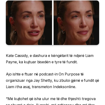
Kate Cassidy, e dashura e këngëtarit të ndjerë Liam
Payne, ka kujtuar bisedën e tyre të fundit.
Ajo ishte e ftuar në podcast-in On Purpose të
organizuar nga Jay Shetty, ku zbuloi gjënë e fundit që
Liam i tha asaj, transmeton Indeksonline.
“Më kujtohet që isha ulur me të dhe thjesht i tregova