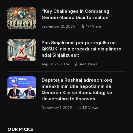
“Key Challenges in Combating
Gender-Based Disinformation”
September 21, 2024
477
Views
Pas Sinjalizimit për parregullsi në
QKSUK, nisin procedurat disiplinore
ndaj Sinjalizuesit
August 25, 2024
443
Views
Deputetja Reshitaj adreson keq
menaxhimin dhe nepotizmin në
Qendrën Klinike Stomatologjike
Universitare të Kosovës
December 1, 2023
351
Views
OUR PICKS