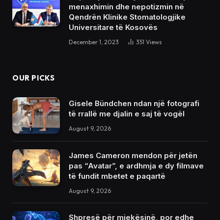
menaxhimin dhe nepotizmin në
Qendrën Klinike Stomatologjike
Universitare të Kosovës
December 1, 2023
351
Views
OUR PICKS
Gisele Bündchen ndan një fotografi
të rrallë me djalin e saj të vogël
August 9, 2026
James Cameron mendon për jetën
pas “Avatar”, e ardhmja e dy filmave
të fundit mbetet e paqartë
August 9, 2026
Shpresë për mjekësinë, por edhe