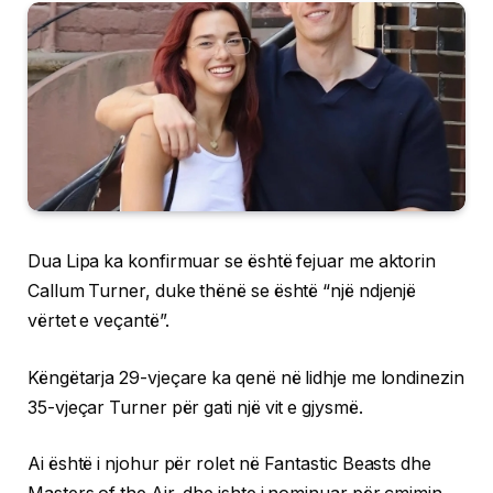
Dua Lipa ka konfirmuar se është fejuar me aktorin
Callum Turner, duke thënë se është “një ndjenjë
vërtet e veçantë”.
Këngëtarja 29-vjeçare ka qenë në lidhje me londinezin
35-vjeçar Turner për gati një vit e gjysmë.
Ai është i njohur për rolet në Fantastic Beasts dhe