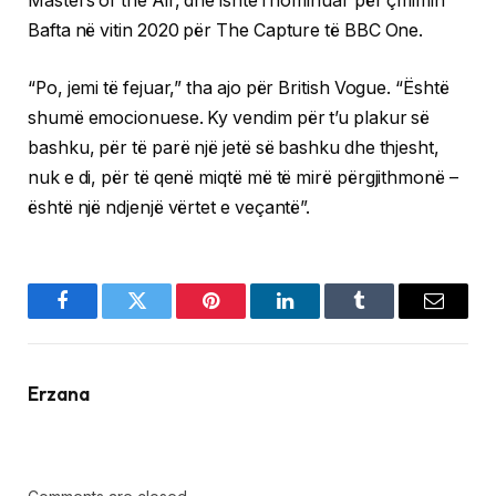
Masters of the Air, dhe ishte i nominuar për çmimin
Bafta në vitin 2020 për The Capture të BBC One.
“Po, jemi të fejuar,” tha ajo për British Vogue. “Është
shumë emocionuese. Ky vendim për t’u plakur së
bashku, për të parë një jetë së bashku dhe thjesht,
nuk e di, për të qenë miqtë më të mirë përgjithmonë –
është një ndjenjë vërtet e veçantë”.
Facebook
Twitter
Pinterest
LinkedIn
Tumblr
Email
Erzana