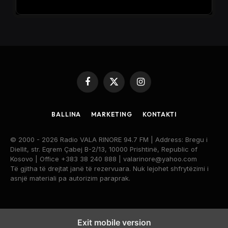
Facebook
X
Instagram
(Twitter)
BALLINA
MARKETING
KONTAKTI
© 2000 - 2026 Radio VALA RINORE 94.7 FM | Address: Bregu i
Diellit, str. Eqrem Çabej B-2/13, 10000 Prishtinë, Republic of
Kosovo | Office +383 38 240 888 | valarinore@yahoo.com
Të gjitha të drejtat janë të rezervuara. Nuk lejohet shfrytëzimi i
asnjë materiali pa autorizim paraprak.
Exit mobile version