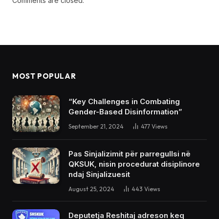
Comments are closed.
MOST POPULAR
“Key Challenges in Combating
Gender-Based Disinformation”
September 21, 2024
477
Views
Pas Sinjalizimit për parregullsi në
QKSUK, nisin procedurat disiplinore
ndaj Sinjalizuesit
August 25, 2024
443
Views
Deputetja Reshitaj adreson keq