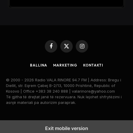
Facebook
X
Instagram
(Twitter)
BALLINA
MARKETING
KONTAKTI
© 2000 - 2026 Radio VALA RINORE 94.7 FM | Address: Bregu i
Diellit, str. Eqrem Çabej B-2/13, 10000 Prishtinë, Republic of
Kosovo | Office +383 38 240 888 | valarinore@yahoo.com
Të gjitha të drejtat janë të rezervuara. Nuk lejohet shfrytëzimi i
asnjë materiali pa autorizim paraprak.
Exit mobile version