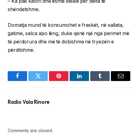
– Ka pak kalori dhe është ideale për dieta të
shëndetshme.
Domatja mund të konsumohet e freskët, në sallata,
gatime, salca apo lëng, duke qenë një nga perimet më
të përdorura dhe më të dobishme në tryezën e
përditshme.
Facebook
Twitter
Pinterest
LinkedIn
Tumblr
Email
Radio Vala Rinore
Comments are closed.