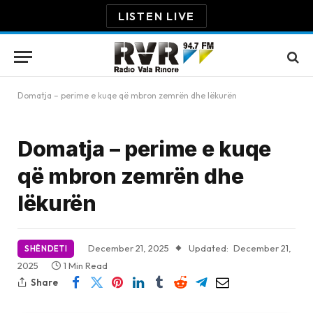
LISTEN LIVE
Domatja – perime e kuqe që mbron zemrën dhe lëkurën
Domatja – perime e kuqe
që mbron zemrën dhe
lëkurën
December 21, 2025
Updated:
December 21,
SHËNDETI
2025
1 Min Read
Share