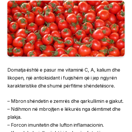
Domatja është e pasur me vitaminë C, A, kalium dhe
likopen, një antioksidant i fuqishëm që i jep ngjyrën
karakteristike dhe shumë përfitime shëndetësore.
– Mbron shëndetin e zemrës dhe qarkullimin e gjakut.
– Ndihmon në mbrojtjen e lëkurës nga dëmtimet dhe
plakja.
– Forcon imunitetin dhe lufton inflamacionin.