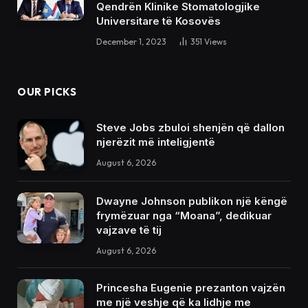
Qendrën Klinike Stomatologjike
Universitare të Kosovës
December 1, 2023
351
Views
OUR PICKS
Steve Jobs zbuloi shenjën që dallon
njerëzit më inteligjentë
August 6, 2026
Dwayne Johnson publikon një këngë
frymëzuar nga “Moana”, dedikuar
vajzave të tij
August 6, 2026
Princesha Eugenie prezanton vajzën
me një veshje që ka lidhje me