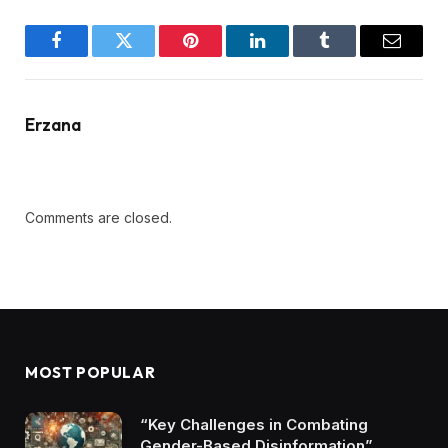
Facebook
Twitter
Pinterest
LinkedIn
Tumblr
Email
Erzana
Comments are closed.
MOST POPULAR
“Key Challenges in Combating
Gender-Based Disinformation”