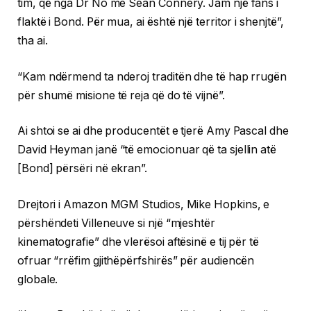
tim, që nga Dr No me Sean Connery. Jam një fans i
flaktë i Bond. Për mua, ai është një territor i shenjtë”,
tha ai.
“Kam ndërmend ta nderoj traditën dhe të hap rrugën
për shumë misione të reja që do të vijnë”.
Ai shtoi se ai dhe producentët e tjerë Amy Pascal dhe
David Heyman janë “të emocionuar që ta sjellin atë
[Bond] përsëri në ekran”.
Drejtori i Amazon MGM Studios, Mike Hopkins, e
përshëndeti Villeneuve si një “mjeshtër
kinematografie” dhe vlerësoi aftësinë e tij për të
ofruar “rrëfim gjithëpërfshirës” për audiencën
globale.