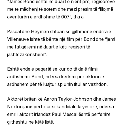
“James Bond është në duart e njërit prej regjisorëve
më të mëdhenj të sotëm dhe mezi presim të fillojmë
aventurën e ardhshme të 007”, tha ai.
Pascal dhe Heyman shtuan se gjithmonë ëndrra e
Villeneuve ishte të bënte një film për Bond dhe “jemi
me fat që jemi në duart e këtij regjisori të
jashtëzakonshëm”.
Është ende e paqartë se kur do të dalë filmi i
ardhshëm i Bond, ndërsa kërkimi për aktorin e
ardhshëm për të luajtur spiunin titullar vazhdon.
Aktorët britanikë Aaron Taylor-Johnson dhe James
Norton janë përfolur si kandidatë kryesorë, ndërsa
emri i aktorit irlandez Paul Mescal është përfshirë
gjithashtu në këtë listë.