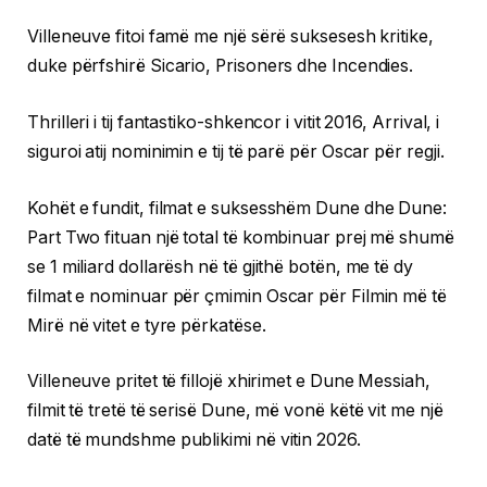
Villeneuve fitoi famë me një sërë suksesesh kritike,
duke përfshirë Sicario, Prisoners dhe Incendies.
Thrilleri i tij fantastiko-shkencor i vitit 2016, Arrival, i
siguroi atij nominimin e tij të parë për Oscar për regji.
Kohët e fundit, filmat e suksesshëm Dune dhe Dune:
Part Two fituan një total të kombinuar prej më shumë
se 1 miliard dollarësh në të gjithë botën, me të dy
filmat e nominuar për çmimin Oscar për Filmin më të
Mirë në vitet e tyre përkatëse.
Villeneuve pritet të fillojë xhirimet e Dune Messiah,
filmit të tretë të serisë Dune, më vonë këtë vit me një
datë të mundshme publikimi në vitin 2026.