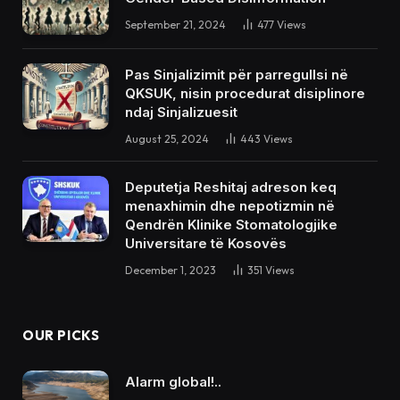
September 21, 2024
477
Views
Pas Sinjalizimit për parregullsi në
QKSUK, nisin procedurat disiplinore
ndaj Sinjalizuesit
August 25, 2024
443
Views
Deputetja Reshitaj adreson keq
menaxhimin dhe nepotizmin në
Qendrën Klinike Stomatologjike
Universitare të Kosovës
December 1, 2023
351
Views
OUR PICKS
Alarm global!..