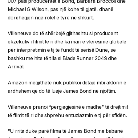
007 pasi producentët e Bond, Barbara Broccoli dhe
Michael G Wilson, pas një kohe të gjatë, dhanë
dorëheqjen nga rolet e tyre në shkurt.
Villeneuve do të shërbejë gjithashtu si producent
ekzekutiv i filmit të ri dhe ka marrë vlerësime globale
për interpretimin e tij të fundit të serisë Dune, së
bashku me hite të tilla si Blade Runner 2049 dhe
Arrival.
Amazon megjithatë nuk publikoi detaje mbi aktorin e
ardhshëm që do të luajë James Bond në njoftim.
Villeneuve pranoi “përgjegjësinë e madhe” të drejtimit
të filmit të ri dhe shprehu entuziazmin e tij për sfidën.
“U rrita duke parë filma të James Bond me babanë