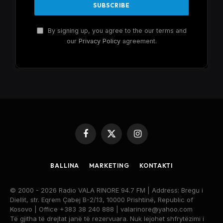
By signing up, you agree to the our terms and
our
Privacy Policy
agreement.
Facebook
X
Instagram
(Twitter)
BALLINA
MARKETING
KONTAKTI
© 2000 - 2026 Radio VALA RINORE 94.7 FM | Address: Bregu i
Diellit, str. Eqrem Çabej B-2/13, 10000 Prishtinë, Republic of
Kosovo | Office +383 38 240 888 | valarinore@yahoo.com
Të gjitha të drejtat janë të rezervuara. Nuk lejohet shfrytëzimi i