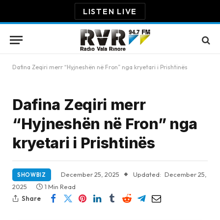
LISTEN LIVE
Dafina Zeqiri merr “Hyjneshën në Fron” nga kryetari i Prishtinës
Dafina Zeqiri merr
“Hyjneshën në Fron” nga
kryetari i Prishtinës
December 25, 2025
Updated:
December 25,
SHOWBIZ
2025
1 Min Read
Share