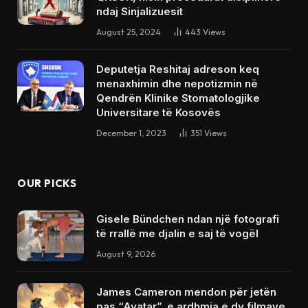
ndaj Sinjalizuesit
August 25, 2024
443
Views
Deputetja Reshitaj adreson keq
menaxhimin dhe nepotizmin në
Qendrën Klinike Stomatologjike
Universitare të Kosovës
December 1, 2023
351
Views
OUR PICKS
Gisele Bündchen ndan një fotografi
të rrallë me djalin e saj të vogël
August 9, 2026
James Cameron mendon për jetën
pas “Avatar”, e ardhmja e dy filmave