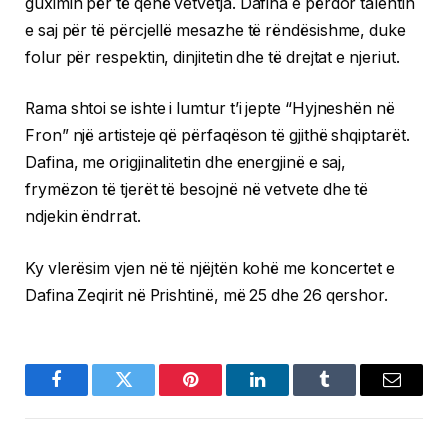
guximin për të qenë vetvetja. Dafina e përdor talentin
e saj për të përcjellë mesazhe të rëndësishme, duke
folur për respektin, dinjitetin dhe të drejtat e njeriut.
Rama shtoi se ishte i lumtur t’i jepte “Hyjneshën në
Fron” një artisteje që përfaqëson të gjithë shqiptarët.
Dafina, me origjinalitetin dhe energjinë e saj,
frymëzon të tjerët të besojnë në vetvete dhe të
ndjekin ëndrrat.
Ky vlerësim vjen në të njëjtën kohë me koncertet e
Dafina Zeqirit në Prishtinë, më 25 dhe 26 qershor.
Facebook
Twitter
Pinterest
LinkedIn
Tumblr
Email