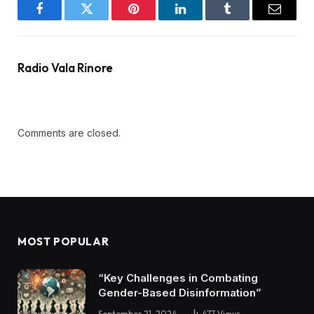
Facebook
Twitter
Pinterest
LinkedIn
Tumblr
Email
Radio Vala Rinore
Comments are closed.
MOST POPULAR
“Key Challenges in Combating
Gender-Based Disinformation”
September 21, 2024
477
Views