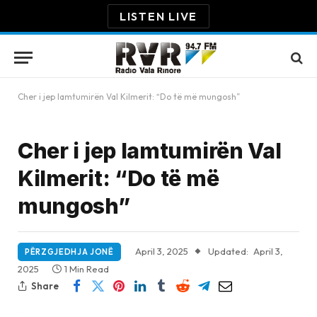
LISTEN LIVE
Cher i jep lamtumirën Val Kilmerit: “Do të më mungosh”
Cher i jep lamtumirën Val
Kilmerit: “Do të më
mungosh”
April 3, 2025
Updated:
April 3,
PËRZGJEDHJA JONË
2025
1 Min Read
Share