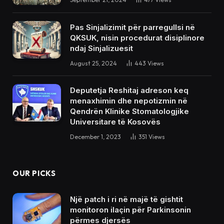
Pas Sinjalizimit për parregullsi në
QKSUK, nisin procedurat disiplinore
ndaj Sinjalizuesit
August 25, 2024
443
Views
Deputetja Reshitaj adreson keq
menaxhimin dhe nepotizmin në
Qendrën Klinike Stomatologjike
Universitare të Kosovës
December 1, 2023
351
Views
OUR PICKS
Një patch i ri në majë të gishtit
monitoron ilaçin për Parkinsonin
përmes djersës