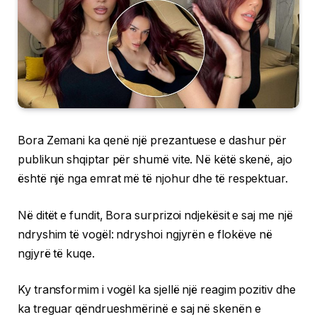
Bora Zemani ka qenë një prezantuese e dashur për
publikun shqiptar për shumë vite. Në këtë skenë, ajo
është një nga emrat më të njohur dhe të respektuar.
Në ditët e fundit, Bora surprizoi ndjekësit e saj me një
ndryshim të vogël: ndryshoi ngjyrën e flokëve në
ngjyrë të kuqe.
Ky transformim i vogël ka sjellë një reagim pozitiv dhe
ka treguar qëndrueshmërinë e saj në skenën e