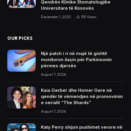
Qendrën Klinike Stomatologjike
Universitare të Kosovës
December 1, 2023
351
Views
OUR PICKS
Një patch i ri në majë të gishtit
monitoron ilaçin për Parkinsonin
përmes djersës
August 7, 2026
Kaia Gerber dhe Homer Gere në
qendër të vëmendjes në promovimin
e serialit “The Shards”
August 7, 2026
Katy Perry shijon pushimet verore në