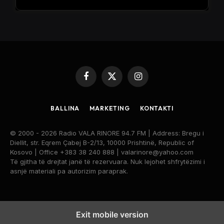
Facebook
X
Instagram
(Twitter)
BALLINA
MARKETING
KONTAKTI
© 2000 - 2026 Radio VALA RINORE 94.7 FM | Address: Bregu i
Diellit, str. Eqrem Çabej B-2/13, 10000 Prishtinë, Republic of
Kosovo | Office +383 38 240 888 | valarinore@yahoo.com
Të gjitha të drejtat janë të rezervuara. Nuk lejohet shfrytëzimi i
asnjë materiali pa autorizim paraprak.
Exit mobile version